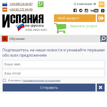
Españ
+34 690 24 64 87
О компании
+34 93 272 64 90
Мой аккаунт
Заказать услуги
ISSN–2462-4241
Обучение
Испания
Подпишитесь на наши новости и узнавайте первыми
Иммиграция
обо всех предложениях
Обучение
Лечение
Недвижимость
Я согласен с
пользовательским соглашением
Бизнес
Отправить
Документы
Туризм