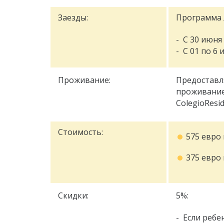
Заезды:
Программа л
- С 30 июня
- С 01 по 6
Проживание:
Предоставл
проживание
ColegioResi
Стоимость:
575 евро
375 евро 
Скидки:
5%:
- Если ребе