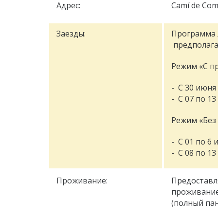
Адрес:
Camí de Com
Заезды:
Программа л
предполагае
Режим «С п
- С 30 июня
- С 07 по 13
Режим «Без
- С 01 по 6 
- С 08 по 13
Проживание:
Предоставл
проживание
(полный пан