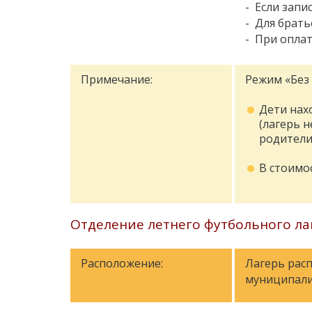
- Если запи
- Для брать
- При оплат
Примечание:
Режим «Без
Дети нахо
(лагерь 
родители
В стоимо
Отделение летнего футбольного лаг
Расположение:
Лагерь рас
муниципали