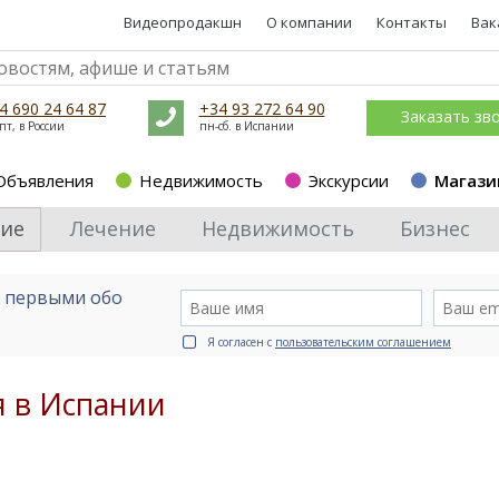
Видеопродакшн
О компании
Контакты
Вак
4 690 24 64 87
+34 93 272 64 90
Заказать зв
пт, в России
пн-сб. в Испании
Объявления
Недвижимость
Экскурсии
Магази
ие
Лечение
Недвижимость
Бизнес
е первыми обо
Я согласен с
пользовательским соглашением
я в Испании