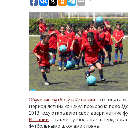
4
Обучение футболу в Испании
- это мечта л
Период летних каникул прекрасно подойде
2013 году открывают свои двери летние ф
Испании
, а также футбольные лагеря, ор
футбольными школами страны.