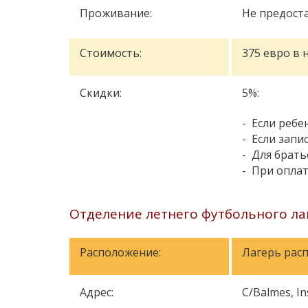
Проживание:
Не предоста
Стоимость:
375 евро в 
Скидки:
5%:
- Если ребе
- Если запи
- Для брать
- При оплат
Отделение летнего футбольного лаг
Расположение:
Лагерь расп
Адрес:
C/Balmes, In