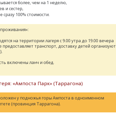
сывается более, чем на 1 неделю,
ев и сестер,
е сразу 100% стоимости.
 проживания»:
дятся на территории лагеря с 9.00 утра до 19.00 вечера
не предоставляет транспорт, доставку детей организуют
).
сть включены ланч и обед.
еря: «Ампоста Парк» (Таррагона)
положен у подножья горы Ампоста в одноименном
тете (провинция Таррагона).