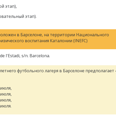
й этап),
овательный этап).
положен в Барселоне, на территории Национального
изического воспитания Каталонии (INEFC)
de l'Estadi, s/n. Barcelona.
летнего футбольного лагеря в Барселоне предполагает 
 июля,
 июля,
 июля,
 июля.