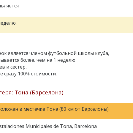
вляется.
неделю.
нок является членом футбольной школы клуба,
сывается более, чем на 1 неделю,
ев и сестер,
е сразу 100% стоимости.
еря: Тона (Барселона)
оложен в местечке Тона (80 км от Барселоны).
stalaciones Municipales de Tona, Barcelona