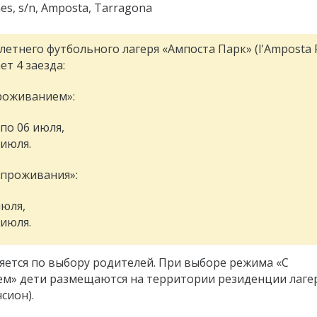
es, s/n, Amposta, Tarragona
етнего футбольного лагеря «Ампоста Парк» (l'Amposta 
т 4 заезда:
роживанием»:
 по 06 июля,
 июля.
 проживания»:
июля,
 июля.
яется по выбору родителей. При выборе режима «С
м» дети размещаются на территории резиденции лаге
сион).