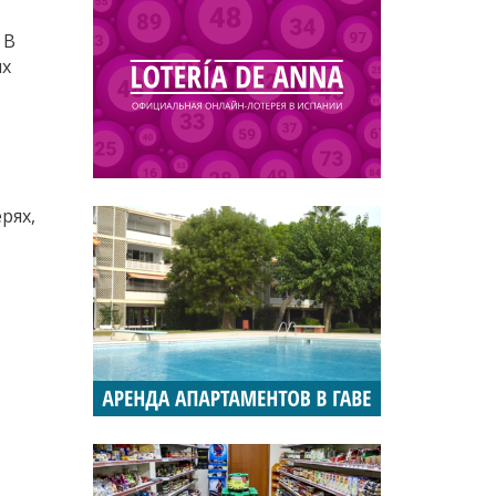
 В
ых
рях,