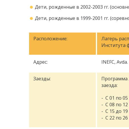
Дети, рожденные в 2002-2003 гг. (основно
Дети, рожденные в 1999-2001 гг. (соревн
Расположение:
Лагерь рас
Института ф
Адрес:
INEFC, Avda. 
Заезды:
Программа 
заезда:
- С 01 по 05
- С 08 по 12
- С 15 до 19
- С 22 по 26