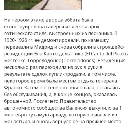
На первом этаже дворца аббата была
сконструирована галерея из десяти арок
готического стиля, выстроенных из песчаника. В
1920-1926 гг. ее демонтировали, по камешку
перевезли в Мадрид и снова собрали в строящейся
резиденции Эль Канто дель Пико (El Canto del Pico) в
местечке Торрелодонес (Torrelodones). Резиденция
несколько раз переходила из рук в руки в
результате сделок купли-продажи, в том числе,
некоторое время была местом отдыха генерала
Франко. Затем постепенно обветшала, оставаясь
без обслуживания, и, в конце концов, оказалась
брошенной. После чего Правительство
автономного сообщества Валенсия выкупило за 1
млн. евро ту самую аркаду, которую вывезли из
монастыря, и вновь вернуло ее на прежнее место.