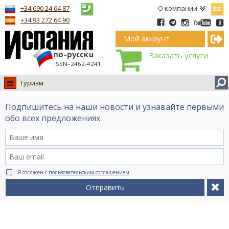
Españ
+34 690 24 64 87
О компании
+34 93 272 64 90
Мой аккаунт
Заказать услуги
ISSN–2462-4241
Туризм
Испания
Подпишитесь на наши новости и узнавайте первыми
Иммиграция
обо всех предложениях
Обучение
Лечение
Недвижимость
Я согласен с
пользовательским соглашением
Бизнес
Отправить
Документы
Туризм