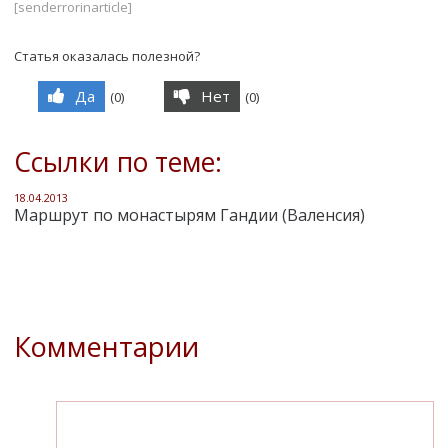
[senderrorinarticle]
Статья оказалась полезной?
Да
Нет
(
0
)
(
0
)
Ссылки по теме:
18.04.2013
Маршрут по монастырям Гандии (Валенсия)
Комментарии