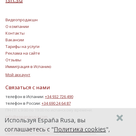
Видеопродакшн
О компании
Контакты
Вакансии
Тарифы на услуги
Реклама на сайте
Отзывы
Иммиграция в Испанию
Мой аккаунт
Связаться с нами
телефон в Испании:
+34 932 726 490
телефон в России:
+34 690 24 64 87
ПН-ПТ с 9:00 по 19:00 по испанскому времени.
info@espanarusa.com
Используя España Rusa, вы
соглашаетесь с "
Политика cookies
",
Соглашение пользователя
Политика cookies
Политика конфиденциальности для пользователей ЕС