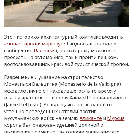
Этот историко-архитектурный комплекс входит в
«монастырский маршрут»
Гандии
(автономное
сообщество
Валенсия
), по которому можно как
проехать на автомобиле, так и пройти пешком,
воспользовавшись красивой туристической тропой.
Разрешение и указание на строительство
Монастыря Вальдигна (Monasterio de la Valldigna)
исходило лично от находившегося в то время у
власти арагонского короля Хайме II Справедливого
(Jaime II el Justo). Возвращаясь после одной из
успешно проведенных баталий против
мусульманских войск на землях
Аликанте
и
Мурсия
,
король был очарован здешней долиной и
высказался примерно так сопровождавшему его