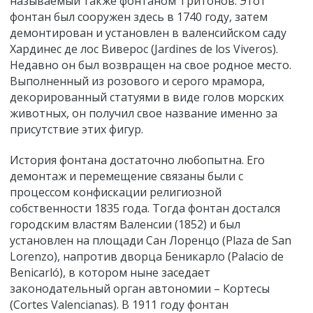
называемый также фонтаном Тритонов. Этот
фонтан был сооружен здесь в 1740 году, затем
демонтирован и установлен в валенсийском саду
Хардинес де лос Виверос (Jardines de los Viveros).
Недавно он был возвращен на свое родное место.
Выполненный из розового и серого мрамора,
декорированный статуями в виде голов морских
животных, он получил свое название именно за
присутствие этих фигур.
История фонтана достаточно любопытна. Его
демонтаж и перемещение связаны были с
процессом конфискации религиозной
собственности 1835 года. Тогда фонтан достался
городским властям Валенсии (1852) и был
установлен на площади Сан Лоренцо (Plaza de San
Lorenzo), напротив дворца Беникарло (Раlacio de
Benicarló), в котором ныне заседает
законодательный орган автономии – Кортесы
(Cortes Valencianas). В 1911 году фонтан