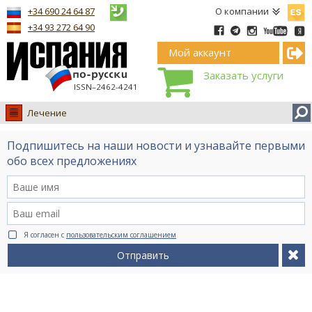
Españ
+34 690 24 64 87
О компании
+34 93 272 64 90
Мой аккаунт
Заказать услуги
ISSN–2462-4241
Лечение
Испания
Подпишитесь на наши новости и узнавайте первыми
Иммиграция
обо всех предложениях
Обучение
Лечение
Недвижимость
Я согласен с
пользовательским соглашением
Бизнес
Отправить
Документы
Туризм