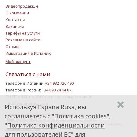
Видеопродакшн
О компании
Контакты
Вакансии
Тарифы на услуги
Реклама на сайте
Отзывы
Иммиграция в Испанию
Мой аккаунт
Связаться с нами
телефон в Испании:
+34 932 726 490
телефон в России:
+34 690 24 64 87
ПН-ПТ с 9:00 по 19:00 по испанскому времени.
info@espanarusa.com
Используя España Rusa, вы
соглашаетесь с "
Политика cookies
",
Соглашение пользователя
Политика cookies
Политика конфиденциальности для пользователей ЕС
"
Политика конфиденциальности
Как Google обрабатывает информацию о пользователях, получаемую
от наших партнеров
для пользователей ЕС
" для
Copyright ©2007-2026 Espana Rusa