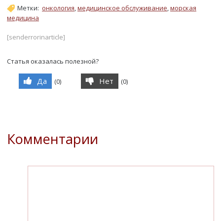
Метки:
онкология
,
медицинское обслуживание
,
морская
медицина
[senderrorinarticle]
Статья оказалась полезной?
Да
Нет
(
0
)
(
0
)
Комментарии