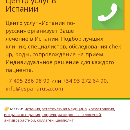
Центр услуг в
Испании
Центр услуг «Испания по-
русски» организует Ваше
лечение в Испании. Подбор лучших
клиник, специалистов, обследования chek
up, роды, сопровождение на прием.
Индивидуальное решение для каждого
пациента.
+7 495 236 98 99
или
+34 93 272 64 90
,
info@espanarusa.com
Метки:
испания
,
эстетическая медицина
,
косметология
,
интралипотерапия
,
коррекция жировых отложений
,
антивозрастной
,
коллаген
,
целлюлит