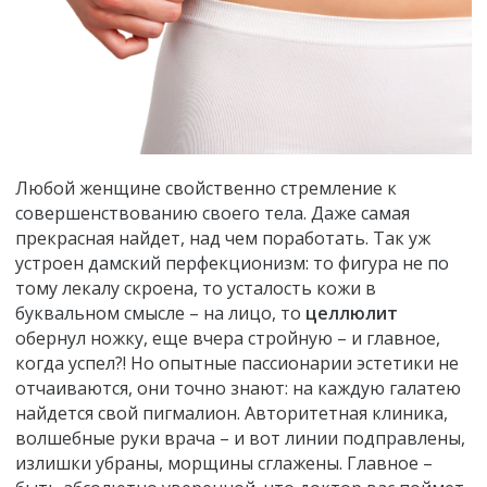
Любой женщине свойственно стремление к
совершенствованию своего тела. Даже самая
прекрасная найдет, над чем поработать. Так уж
устроен дамский перфекционизм: то фигура не по
тому лекалу скроена, то усталость кожи в
буквальном смысле – на лицо, то
целлюлит
обернул ножку, еще вчера стройную – и главное,
когда успел?! Но опытные пассионарии эстетики не
отчаиваются, они точно знают: на каждую галатею
найдется свой пигмалион. Авторитетная клиника,
волшебные руки врача – и вот линии подправлены,
излишки убраны, морщины сглажены. Главное –