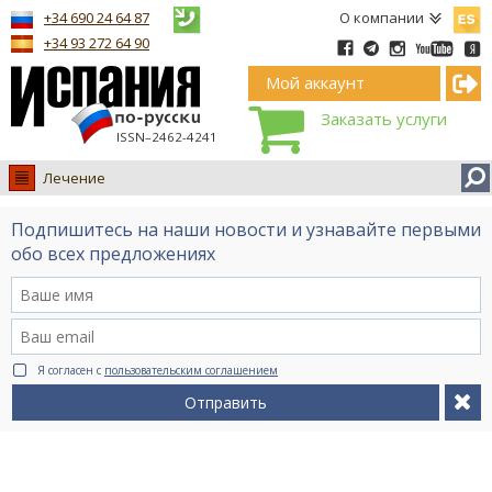
Españ
+34 690 24 64 87
О компании
+34 93 272 64 90
Мой аккаунт
Заказать услуги
ISSN–2462-4241
Лечение
Испания
Подпишитесь на наши новости и узнавайте первыми
Иммиграция
обо всех предложениях
Обучение
Лечение
Недвижимость
Я согласен с
пользовательским соглашением
Бизнес
Отправить
Документы
Туризм