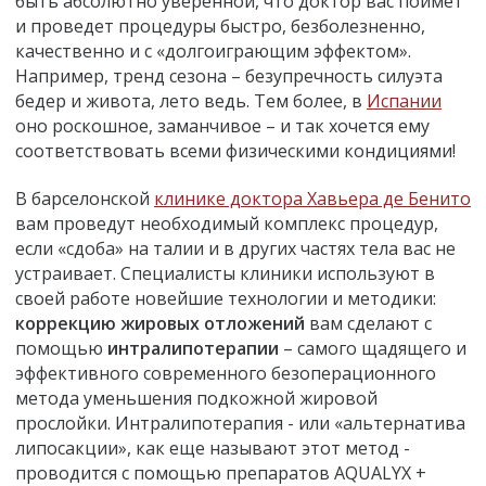
быть абсолютно уверенной, что доктор вас поймет
и проведет процедуры быстро, безболезненно,
качественно и с «долгоиграющим эффектом».
Например, тренд сезона – безупречность силуэта
бедер и живота, лето ведь. Тем более, в
Испании
оно роскошное, заманчивое – и так хочется ему
соответствовать всеми физическими кондициями!
В барселонской
клинике доктора Хавьера де Бенито
вам проведут необходимый комплекс процедур,
если «сдоба» на талии и в других частях тела вас не
устраивает. Специалисты клиники используют в
своей работе новейшие технологии и методики:
коррекцию жировых отложений
вам сделают с
помощью
интралипотерапии
– самого щадящего и
эффективного современного безоперационного
метода уменьшения подкожной жировой
прослойки. Интралипотерапия - или «альтернатива
липосакции», как еще называют этот метод -
проводится с помощью препаратов AQUALYX +