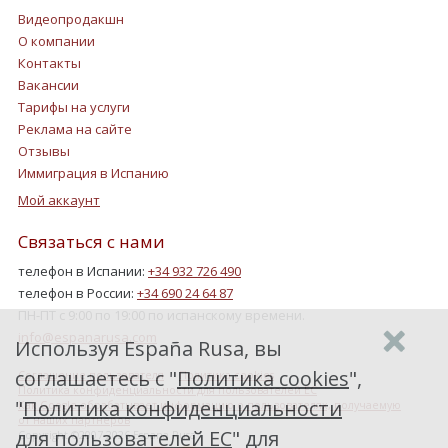
Видеопродакшн
О компании
Контакты
Вакансии
Тарифы на услуги
Реклама на сайте
Отзывы
Иммиграция в Испанию
Мой аккаунт
Связаться с нами
телефон в Испании:
+34 932 726 490
телефон в России:
+34 690 24 64 87
ПН-ПТ с 9:00 по 19:00 по испанскому времени.
info@espanarusa.com
Используя España Rusa, вы
соглашаетесь с "
Политика cookies
",
Соглашение пользователя
Политика cookies
Политика конфиденциальности для пользователей ЕС
"
Политика конфиденциальности
Как Google обрабатывает информацию о пользователях, получаемую
от наших партнеров
для пользователей ЕС
" для
Copyright ©2007-2026 Espana Rusa