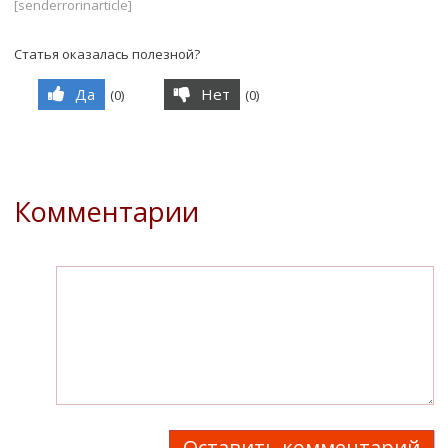
[senderrorinarticle]
Статья оказалась полезной?
Да
Нет
(
0
)
(
0
)
Комментарии
Оставить комментарий