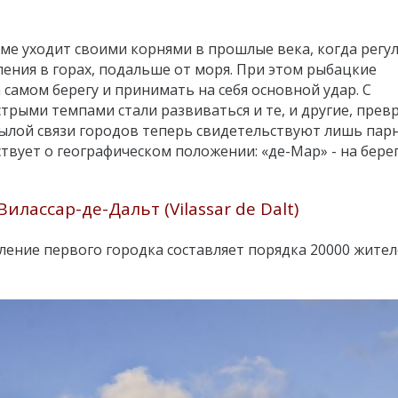
е уходит своими корнями в прошлые века, когда регу
ления в горах, подальше от моря. При этом рыбацкие
самом берегу и принимать на себя основной удар. С
трыми темпами стали развиваться и те, и другие, прев
былой связи городов теперь свидетельствуют лишь пар
вует о географическом положении: «де-Мар» - на берег
Вилассар-де-Дальт (Vilassar de Dalt)
ление первого городка составляет порядка 20000 жител