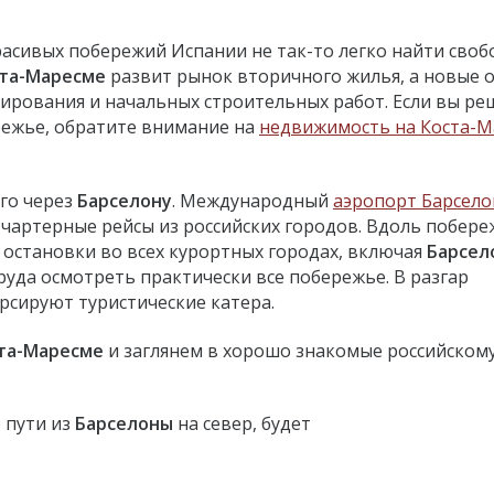
расивых побережий Испании не так-то легко найти сво
та-Маресме
развит рынок вторичного жилья, а новые 
тирования и начальных строительных работ. Если вы р
режье, обратите внимание на
недвижимость на Коста-М
го через
Барселону
. Международный
аэропорт Барсел
чартерные рейсы из российских городов. Вдоль побере
остановки во всех курортных городах, включая
Барсел
руда осмотреть практически все побережье. В разгар
рсируют туристические катера.
та-Маресме
и заглянем в хорошо знакомые российском
 пути из
Барселоны
на север, будет