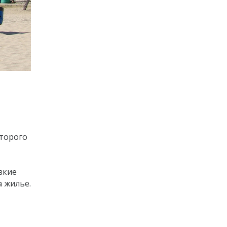
оторого
зкие
 жилье.