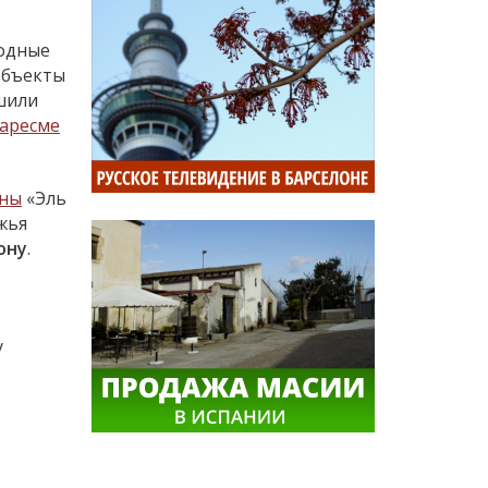
бодные
объекты
ешили
аресме
оны
«Эль
жья
ону
.
у