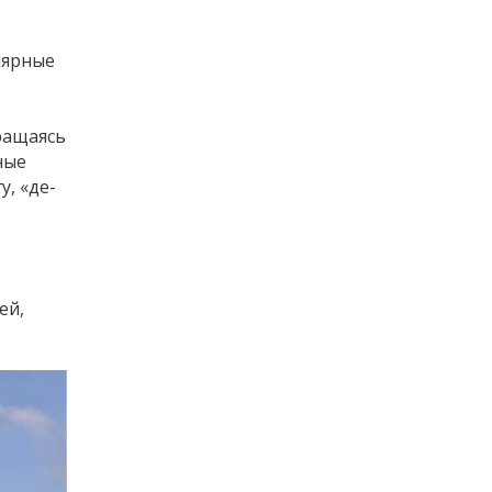
лярные
ращаясь
ные
у, «де-
ей,