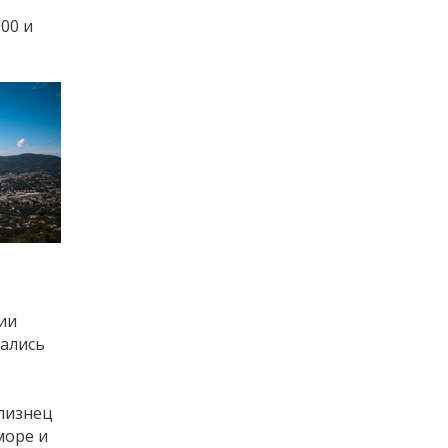
00 и
ии
ались
лизнец
море и