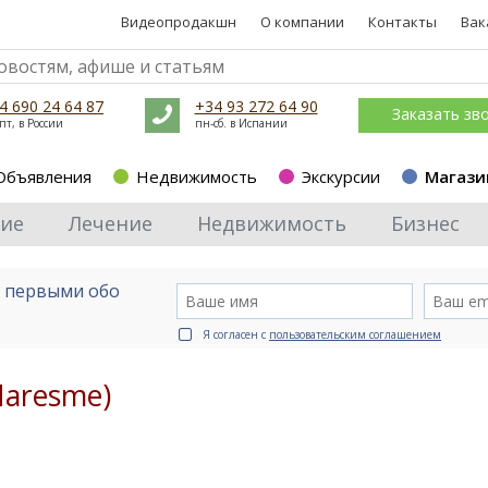
Видеопродакшн
О компании
Контакты
Вак
4 690 24 64 87
+34 93 272 64 90
Заказать зв
пт, в России
пн-сб. в Испании
Объявления
Недвижимость
Экскурсии
Магази
ие
Лечение
Недвижимость
Бизнес
е первыми обо
Я согласен с
пользовательским соглашением
Maresme)