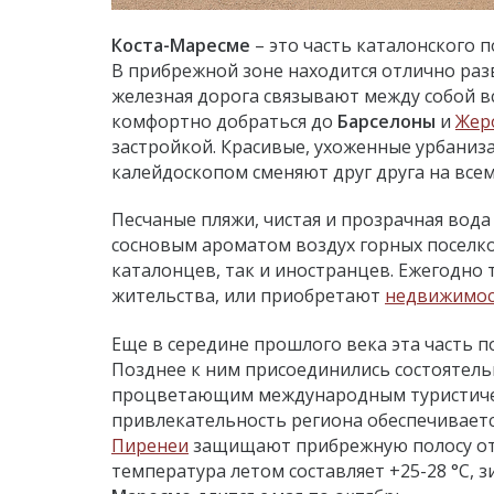
Коста-Маресме
– это часть каталонского 
В прибрежной зоне находится отлично разв
железная дорога связывают между собой вс
комфортно добраться до
Барселоны
и
Жер
застройкой. Красивые, ухоженные урбаниза
калейдоскопом сменяют друг друга на вс
Песчаные пляжи, чистая и прозрачная вод
сосновым ароматом воздух горных поселко
каталонцев, так и иностранцев. Ежегодно
жительства, или приобретают
недвижимо
Еще в середине прошлого века эта часть п
Позднее к ним присоединились состоятель
процветающим международным туристич
привлекательность региона обеспечивает
Пиренеи
защищают прибрежную полосу от в
температура летом составляет +25-28 °С, з