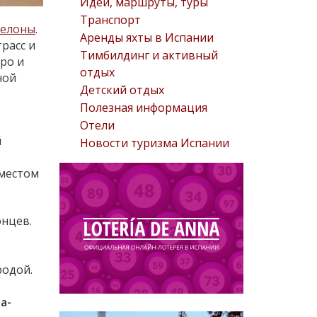
Идеи, маршруты, туры
Транспорт
селоны
.
Аренды яхты в Испании
расс и
Тимбилдинг и активный
ро и
отдых
ной
Детский отдых
Полезная информация
Отели
й
Новости туризма Испании
 местом
онцев.
родой.
а-