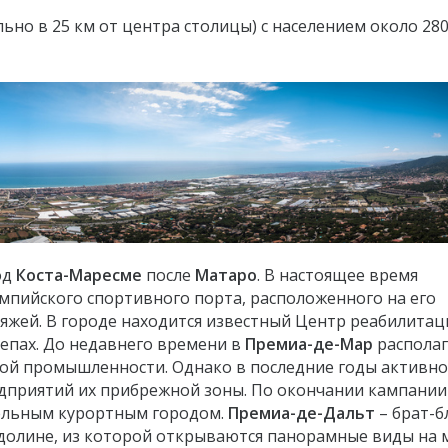
ьно в 25 км от центра столицы) с населением около 280
од
Коста-Маресме
после
Матаро
. В настоящее время
пийского спортивного порта, расположенного на его
яжей. В городе находится известный Центр реабилитац
репах. До недавнего времени в
Премиа-де-Мар
располаг
ой промышленности. Однако в последние годы активно
приятий их прибрежной зоны. По окончании кампании
ельным курортным городом.
Премиа-де-Дальт
– брат-б
 долине, из которой открываются панорамные виды на 