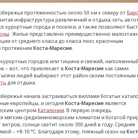
побережья протяженностью около 50 км к северу от
Бар
итая инфраструктура развлечений и отдыха; сеть автот
е курортные города и поселки, а также позволяют быст
оны
. Жилье представлено преимущественно малоэтаж
ции от среднего класса до класса люкс красочным
ем протяжении
Коста-Маресме
.
а курортных городов или тишина и свежий, наполненны
в – вот, что привлекает в
Коста-Маресме
как самих
 тысячи людей выбирают этот район своим постоянным
сть
для отдыха.
обережья начала застраиваться виллами богатых катал
ные европейцы, и сегодня
Коста-Маресме
является
еским центром
Каталонии
. В первую очередь
ся мягким средиземноморским климатом и богатой при
етров, солнце светит около 300 дней в году. Средняя
имой – +8-10 °С. Благодаря этому, пляжный сезон на
Кост