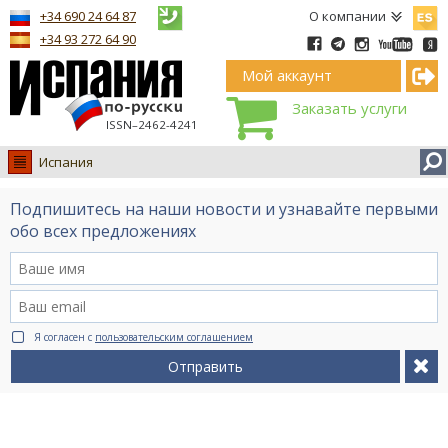
Españ
+34 690 24 64 87
О компании
+34 93 272 64 90
Мой аккаунт
Заказать услуги
ISSN–2462-4241
Испания
Испания
Подпишитесь на наши новости и узнавайте первыми
Иммиграция
обо всех предложениях
Обучение
Лечение
Недвижимость
Я согласен с
пользовательским соглашением
Бизнес
Отправить
Документы
Туризм