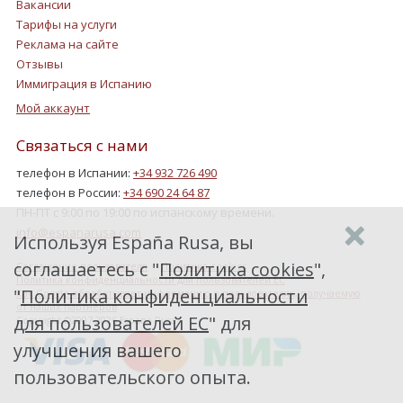
Вакансии
Тарифы на услуги
Реклама на сайте
Отзывы
Иммиграция в Испанию
Мой аккаунт
Связаться с нами
телефон в Испании:
+34 932 726 490
телефон в России:
+34 690 24 64 87
ПН-ПТ с 9:00 по 19:00 по испанскому времени.
info@espanarusa.com
Используя España Rusa, вы
соглашаетесь с "
Политика cookies
",
Соглашение пользователя
Политика cookies
Политика конфиденциальности для пользователей ЕС
"
Политика конфиденциальности
Как Google обрабатывает информацию о пользователях, получаемую
от наших партнеров
для пользователей ЕС
" для
Copyright ©2007-2026 Espana Rusa
улучшения вашего
пользовательского опыта.