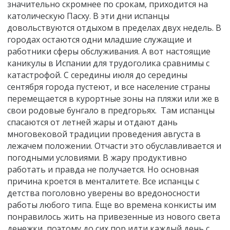
значительно скромнее по срокам, приходится на
католическую Пасху. В эти дни испанцы
довольствуются отдыхом в пределах двух недель. В
городах остаются одни младшие служащие и
работники сферы обслуживания. А вот настоящие
каникулы в Испании для трудоголика сравнимы с
катастрофой. С середины июля до середины
сентября города пустеют, и все население страны
перемещается в курортные зоны на пляжи или же в
свои родовые бунгало в предгорьях. Там испанцы
спасаются от летней жары и отдают дань
многовековой традиции проведения августа в
лежачем положении. Отчасти это обуславливается и
погодными условиями. В жару продуктивно
работать и правда не получается. Но основная
причина кроется в менталитете. Все испанцы с
детства поголовно уверены во вредоносности
работы любого типа. Еще во времена конкисты им
понравилось жить на привезенные из нового света
денежки, поэтому до сих пор идти каждый день с