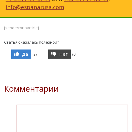
info@espanarusa.com
[senderrorinarticle]
Статья оказалась полезной?
Да
Нет
(
3
)
(
0
)
Комментарии