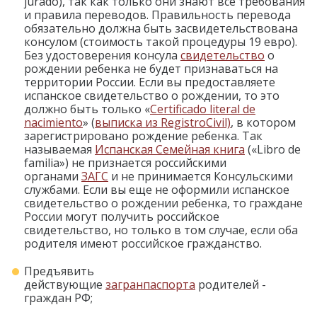
jurado), так как только они знают все требования
и правила переводов. Правильность перевода
обязательно должна быть засвидетельствована
консулом (стоимость такой процедуры 19 евро).
Без удостоверения консула
свидетельство
о
рождении ребенка не будет признаваться на
территории России. Если вы предоставляете
испанское свидетельство о рождении, то это
должно быть только «
Certificado literal de
nacimiento
» (
выписка из RegistroCivil)
, в котором
зарегистрировано рождение ребенка. Так
называемая
Испанская Семейная книга
(«Libro de
familia») не признается российскими
органами
ЗАГС
и не принимается Консульскими
службами. Если вы еще не оформили испанское
свидетельство о рождении ребенка, то граждане
России могут получить российское
свидетельство, но только в том случае, если оба
родителя имеют российское гражданство.
Предъявить
действующие
загранпаспорта
родителей -
граждан РФ;