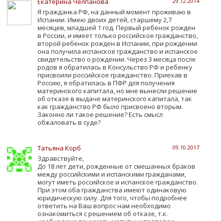
Екатерина Челпанова
29.12.2014
Я гражданка РФ, на данный момент проживаю в
Испании. Имею двоих детей, старшему 2,7
месяцев, младшей 1 год. Первый ребенок рожден
в России, и имеет только российское гражданство,
второй ребенок рожден в Испании, при рождении
она получила испанское гражданство и испанское
свидетельство о рождении. Через 3 месяца после
родов я обратилась в Консульство РФ и ребенку
присвоили российское гражданство. Приехав в
Россию, я обратилась в ПФР для получения
материнского капитала, но мне вынесли решение
об отказе в выдаче материнского капитала, так
как гражданство РФ было присвоено вторым.
Законно ли такое решение? Есть смысл
обжаловать в суде?
Татьяна Корб
09.10.2017
Здравствуйте,
До 18 лет дети, рожденные от смешанных браков
между российскими и испанскими гражданами,
могут иметь российское и испанское гражданство.
При этом оба гражданства имеют одинаковую
юридическую силу. Для того, чтобы подробнее
ответить на Ваш вопрос нам необходимо
ознакомиться с решением об отказе, т.к.