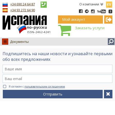
Españ
+34 690 24 64 87
О компании
+34 93 272 64 90
Мой аккаунт
Заказать услуги
ISSN–2462-4241
Документы
Испания
Подпишитесь на наши новости и узнавайте первыми
Иммиграция
обо всех предложениях
Обучение
Лечение
Недвижимость
Я согласен с
пользовательским соглашением
Бизнес
Отправить
Документы
Туризм