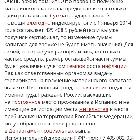
Очень важно помнить, что право на получение
материнского капитала предоставляется только
один раз в жизни.
Сумма
государственной
помощи
ежегодно
индексируется и с 1 января 2014
года составляет 429 408,5 рублей (если вы уже
получили сертификат, то изменение суммы
капитала для вас уже не будет иметь значения). Для
семей, которые уже распорядились, но только
частью средств, размер оставшейся части суммы
будет увеличен с учетом
темпов
роста
инфляции
.
Так как ответственным органом за выдачу
сертификата на получение материнского капитала
является Пенсионный фонд, то
заявление
подается
именно туда. Граждане России, выехавшие
на
постоянное
место проживание в Испанию и не
имеющие регистрации места
жительства
и места
пребывания на территории Российской Федерации,
могут обращаться непосредственно
в
Департамент
социальных
выплат
Исполнительной дирекции ПФР (тел.: +7 495 982-05-