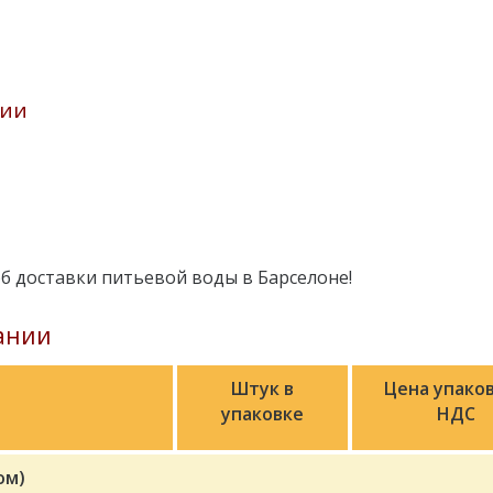
нии
б доставки питьевой воды в Барселоне!
ании
Штук в
Цена упаков
упаковке
НДС
ом)