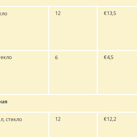
12
€13,5
кло
текло
€4,5
6
ная
12
€12,2
л, стекло