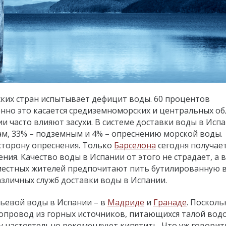
ских стран испытывает дефицит воды. 60 процентов
нно это касается средиземноморских и центральных об
и часто влияют засухи. В системе доставки воды в Исп
м, 33% – подземным и 4% – опреснению морской воды.
 сторону опреснения. Только
Барселона
сегодня получае
ия. Качество воды в Испании от этого не страдает, а в
местных жителей предпочитают пить бутилированную в
азличных служб доставки воды в Испании.
тьевой воды в Испании – в
Мадриде
и
Гранаде
. Посколь
допровод из горных источников, питающихся талой водо
 настоятельно рекомендуют кипятить. Что уж говорит