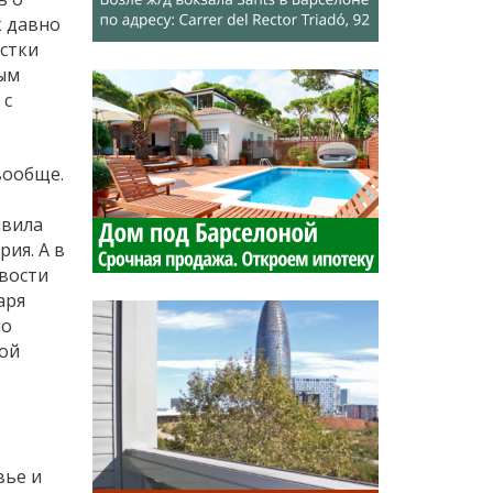
к давно
стки
мым
 с
 вообще.
явила
ия. А в
ивости
аря
ло
мой
вье и