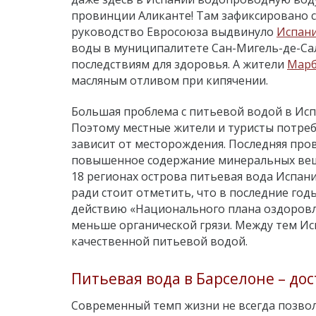
провинции Аликанте! Там зафиксировано 
руководство Евросоюза выдвинуло
Испан
воды в муниципалитете Сан-Мигель-де-Сал
последствиям для здоровья. А жители
Марб
масляным отливом при кипячении.
Большая проблема с питьевой водой в Ис
Поэтому местные жители и туристы потре
зависит от месторождения. Последняя про
повышенное содержание минеральных вещест
18 регионах острова питьевая вода Испан
ради стоит отметить, что в последние год
действию «Национального плана оздоровл
меньше органической грязи. Между тем Исп
качественной питьевой водой.
Питьевая вода в Барселоне
– до
Современный темп жизни не всегда позвол