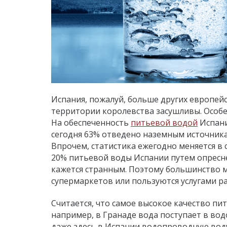
Испания, пожалуй, больше других европей
территории королевства засушливы. Особе
На обеспеченность
питьевой водой
Испани
сегодня 63% отведено наземным источника
Впрочем, статистика ежегодно меняется в
20% питьевой воды Испании путем опреснен
кажется странным. Поэтому большинство 
супермаркетов или пользуются услугами р
Считается, что самое высокое качество пи
например, в Гранаде вода поступает в во
даже здесь в Испании водопроводную воду