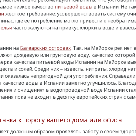
самое низкое качество
питьевой воды
в Испании. Не та
ии
жесткое требование: усовершенствовать систему очи
инас, где ее потребление могло привести к необрати
ельи
часто жалуются на привкус хлорки в воде и взвесь
пании на
Балеарских островах
. Так, на Майорке рек нет
бляют дождевую или грунтовую воду, качество которой
верка качества питьевой воды Испании на Майорке вы
в и солей. Среди них – известь, нитраты, хлорид натр
ии оказалась непригодной для употребления. Справедл
ы качество воды в Испании заметно улучшилось. Благод
ения и очищения» в водопроводной воде Испании ста
ания пока не входит в десятку европейских стран с са
ставка к порогу вашего дома или офиса
яет должным образом проявлять заботу о своем здоро