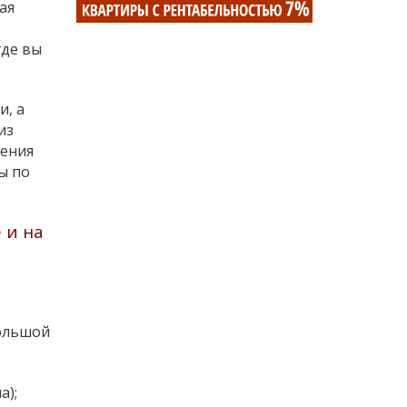
ая
где вы
и, а
из
дения
ы по
 и на
большой
а);