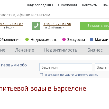
Видеопродакшн
О компании
Контакты
Вак
4 690 24 64 87
+34 93 272 64 90
Заказать зв
пт, в России
пн-сб. в Испании
Объявления
Недвижимость
Экскурсии
Магази
ие
Лечение
Недвижимость
Бизнес
е первыми обо
Я согласен с
пользовательским соглашением
 питьевой воды в Барселоне