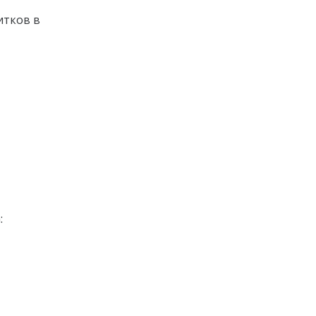
итков в
: