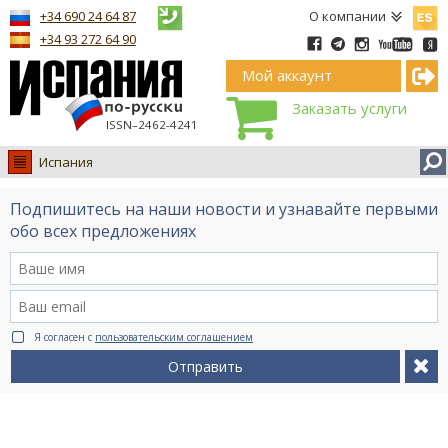
Españ
+34 690 24 64 87
О компании
+34 93 272 64 90
Мой аккаунт
Заказать услуги
ISSN–2462-4241
Испания
Испания
Подпишитесь на наши новости и узнавайте первыми
Иммиграция
обо всех предложениях
Обучение
Лечение
Недвижимость
Я согласен с
пользовательским соглашением
Бизнес
Отправить
Документы
Туризм