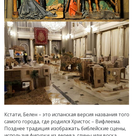
Кстати, Белен – это испанская версия названия того
самого города, где родился Христос – Вифлеема.
Позднее традиция изображать библейские сцены,
используя фигурки из дерева, глины или воска,