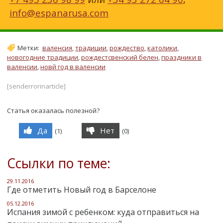
info@espanarusa.com
Метки:
валенсия
,
традиции
,
рождество
,
католики
,
новогодние традиции
,
рождестсвенский белен
,
праздники в
валенсии
,
новй год в валенсии
[senderrorinarticle]
Статья оказалась полезной?
Да
Нет
(
1
)
(
0
)
Ссылки по теме:
29.11.2016
Где отметить Новый год в Барселоне
05.12.2016
Испания зимой с ребенком: куда отправиться на