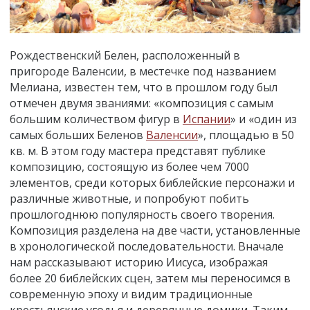
Рождественский Белен, расположенный в
пригороде Валенсии, в местечке под названием
Мелиана, известен тем, что в прошлом году был
отмечен двумя званиями: «композиция с самым
большим количеством фигур в
Испании
» и «один из
самых больших Беленов
Валенсии
», площадью в 50
кв. м. В этом году мастера представят публике
композицию, состоящую из более чем 7000
элементов, среди которых библейские персонажи и
различные животные, и попробуют побить
прошлогоднюю популярность своего творения.
Композиция разделена на две части, установленные
в хронологической последовательности. Вначале
нам рассказывают историю Иисуса, изображая
более 20 библейских сцен, затем мы переносимся в
современную эпоху и видим традиционные
крестьянские угодья и деревянные домики. Таким