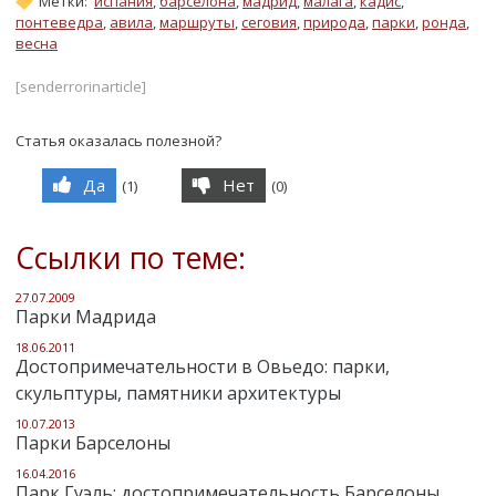
Метки:
испания
,
барселона
,
мадрид
,
малага
,
кадис
,
понтеведра
,
авила
,
маршруты
,
сеговия
,
природа
,
парки
,
ронда
,
весна
[senderrorinarticle]
Статья оказалась полезной?
Да
Нет
(
1
)
(
0
)
Ссылки по теме:
27.07.2009
Парки Мадрида
18.06.2011
Достопримечательности в Овьедо: парки,
скульптуры, памятники архитектуры
10.07.2013
Парки Барселоны
16.04.2016
Парк Гуэль: достопримечательность Барселоны,