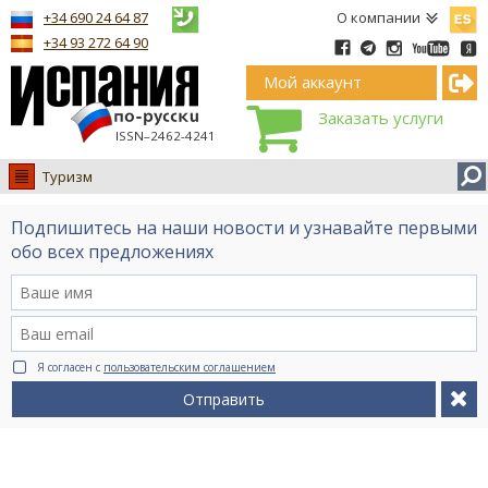
Españ
+34 690 24 64 87
О компании
+34 93 272 64 90
Мой аккаунт
Заказать услуги
ISSN–2462-4241
Туризм
Испания
Подпишитесь на наши новости и узнавайте первыми
Иммиграция
обо всех предложениях
Обучение
Лечение
Недвижимость
Я согласен с
пользовательским соглашением
Бизнес
Отправить
Документы
Туризм