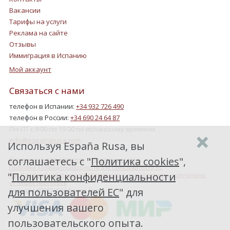
Вакансии
Тарифы на услуги
Реклама на сайте
Отзывы
Иммиграция в Испанию
Мой аккаунт
Связаться с нами
телефон в Испании:
+34 932 726 490
телефон в России:
+34 690 24 64 87
ПН-ПТ с 9:00 по 19:00 по испанскому времени.
info@espanarusa.com
Используя España Rusa, вы
соглашаетесь с "
Политика cookies
",
Соглашение пользователя
Политика cookies
Политика конфиденциальности для пользователей ЕС
"
Политика конфиденциальности
Как Google обрабатывает информацию о пользователях, получаемую
от наших партнеров
для пользователей ЕС
" для
Copyright ©2007-2026 Espana Rusa
улучшения вашего
пользовательского опыта.