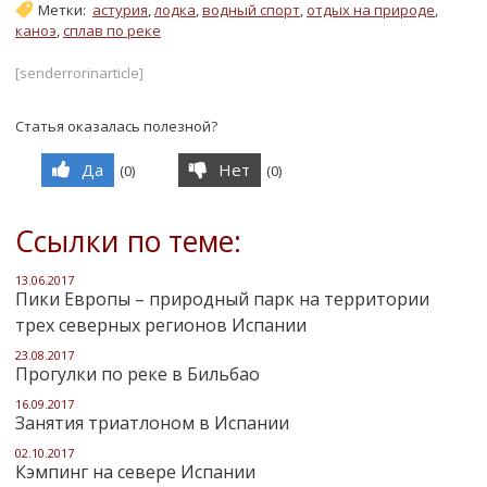
Метки:
астурия
,
лодка
,
водный спорт
,
отдых на природе
,
каноэ
,
сплав по реке
[senderrorinarticle]
Статья оказалась полезной?
Да
Нет
(
0
)
(
0
)
Ссылки по теме:
13.06.2017
Пики Европы – природный парк на территории
трех северных регионов Испании
23.08.2017
Прогулки по реке в Бильбао
16.09.2017
Занятия триатлоном в Испании
02.10.2017
Кэмпинг на севере Испании