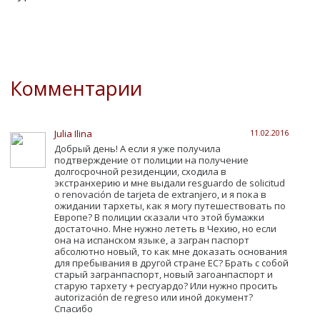
Комментарии
Julia Ilina
11.02.2016
Добрый день! А если я уже получила
подтверждение от полиции на получение
долгосрочной резиденции, сходила в
экстранхерию и мне выдали resguardo de solicitud
o renovación de tarjeta de extranjero, и я пока в
ожидании тархеты, как я могу путешествовать по
Европе? В полиции сказали что этой бумажки
достаточно. Мне нужно лететь в Чехию, но если
она на испанском языке, а загран паспорт
абсолютно новый, то как мне доказать основания
для пребывания в другой стране ЕС? Брать с собой
старый загранпаспорт, новый загоанпаспорт и
старую тархету + ресгуардо? Или нужно просить
autorización de regreso или иной документ?
Спасибо