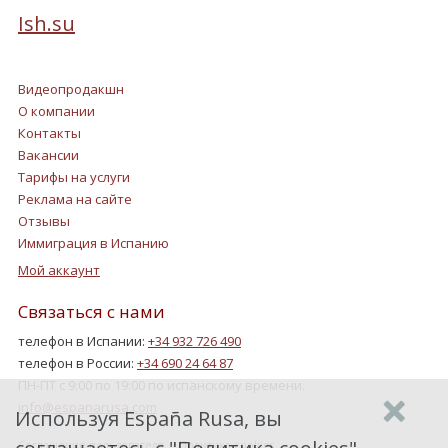
Ish.su
Видеопродакшн
О компании
Контакты
Вакансии
Тарифы на услуги
Реклама на сайте
Отзывы
Иммиграция в Испанию
Мой аккаунт
Связаться с нами
телефон в Испании:
+34 932 726 490
телефон в России:
+34 690 24 64 87
ПН-ПТ с 9:00 по 19:00 по испанскому времени.
info@espanarusa.com
Используя España Rusa, вы
Соглашение пользователя
Политика cookies