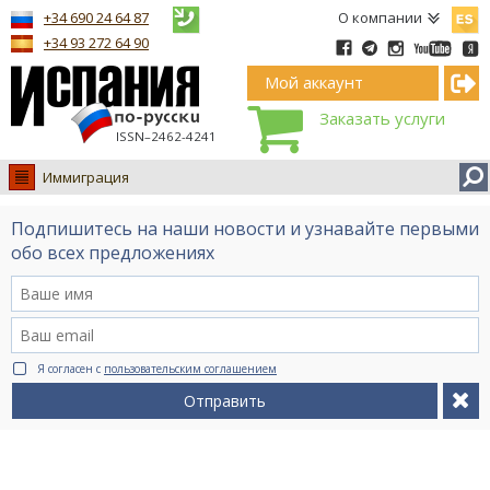
Españ
+34 690 24 64 87
О компании
+34 93 272 64 90
Мой аккаунт
Заказать услуги
ISSN–2462-4241
Иммиграция
Испания
Подпишитесь на наши новости и узнавайте первыми
Иммиграция
обо всех предложениях
Обучение
Лечение
Недвижимость
Я согласен с
пользовательским соглашением
Бизнес
Отправить
Документы
Туризм