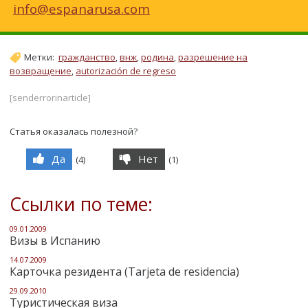
info@espanarusa.com
Метки:
гражданство
,
внж
,
родина
,
разрешение на
возвращение
,
autorización de regreso
[senderrorinarticle]
Статья оказалась полезной?
Да
Нет
(
4
)
(
1
)
Ссылки по теме:
09.01.2009
Визы в Испанию
14.07.2009
Карточка резидента (Tarjeta de residencia)
29.09.2010
Туристическая виза