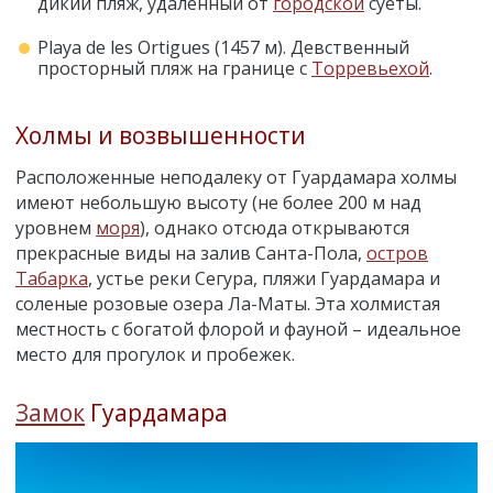
дикий пляж, удаленный от
городской
суеты.
Playa de les Ortigues (1457 м). Девственный
просторный пляж на границе с
Торревьехой
.
Холмы и возвышенности
Расположенные неподалеку от Гуардамара холмы
имеют небольшую высоту (не более 200 м над
уровнем
моря
), однако отсюда открываются
прекрасные виды на залив Санта-Пола,
остров
Табарка
, устье реки Сегура, пляжи Гуардамара и
соленые розовые озера Ла-Маты. Эта холмистая
местность с богатой флорой и фауной – идеальное
место для прогулок и пробежек.
Замок
Гуардамара