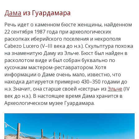
Дама
из Гуардамара
Речь идет о каменном бюсте женщины, найденном
22 сентября 1987 года при археологических
раскопках иберийского поселения и некрополя
Cabezo Lucero (V–III века до н.э.). Скульптура похожа
на знаменитую Даму из Эльче. Бюст был найден в
расколотом виде и был собран буквально по
кусочкам мастером-реставратором. Хотя
информации о Даме очень мало, известно, что
находка датируется примерно 430–350 годами до
н.э. Значит, она старше своей «сестры» из
Эльче
(IV
век до н.э.). В настоящее время Дама хранится в
Археологическом музее Гуардамара.