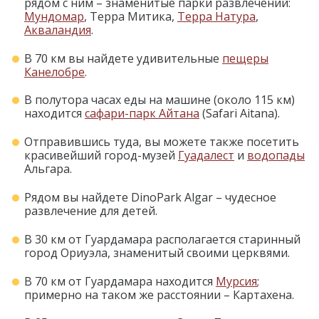
рядом с ним – знаменитые парки развлечений:
Мундомар
, Терра Митика,
Терра Натура
,
Акваландия
.
В 70 км вы найдете удивительные
пещеры
Канелобре
.
В полутора часах еды на машине (около 115 км)
находится
сафари-парк Айтана
(Safari Aitana).
Отправившись туда, вы можете также посетить
красивейший город-музей
Гуадалест
и
водопады
Альгара.
Рядом вы найдете DinoPark Algar – чудесное
развлечение для детей.
В 30 км от Гуардамара располагается старинный
город Ориуэла, знаменитый своими церквями.
В 70 км от Гуардамара находится
Мурсия
;
примерно на таком же расстоянии – Картахена.