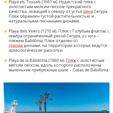
Playa els Tossals (1661 м). Нудистский пляж с
золотистым мелким песком прекрасного
качества, лежащий к северу от устья
реки
Сегура.
Пляж обрамлен густой растительностью и
натуральными песчаными дюнами.
Playa dels Vivers (1210 м). Пляж с Голубым флагом, с
севера ограниченный рекой Сегура, а с юга –
пляжем Babilónia. Пляж отделен от
города
дюнами, на территории которых ведутся
археологические раскопки.
Playa de la Babilònia (1060 м).
Пляж
с золотистым
мягким песком, вдоль которого расположены
маленькие прибрежные шале – Casas de Babilònia.