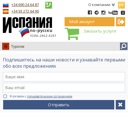
Españ
+34 690 24 64 87
О компании
+34 93 272 64 90
Мой аккаунт
Заказать услуги
ISSN–2462-4241
Туризм
Испания
Подпишитесь на наши новости и узнавайте первыми
Иммиграция
обо всех предложениях
Обучение
Лечение
Недвижимость
Я согласен с
пользовательским соглашением
Бизнес
Отправить
Документы
Туризм