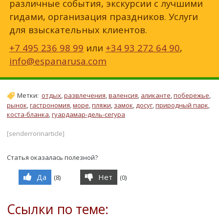
различные события, экскурсии с лучшими
гидами, организация праздников. Услуги
для взыскательных клиентов.
+7 495 236 98 99
или
+34 93 272 64 90
,
info@espanarusa.com
Метки:
отдых
,
развлечения
,
валенсия
,
аликанте
,
побережье
,
рынок
,
гастрономия
,
море
,
пляжи
,
замок
,
досуг
,
природный парк
,
коста-бланка
,
гуардамар-дель-сегура
[senderrorinarticle]
Статья оказалась полезной?
Да
Нет
(
8
)
(
0
)
Ссылки по теме: