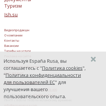
Туризм
Ish.su
Видеопродакшн
О компании
Контакты
Вакансии
Тарифы на услуги
Реклама на сайте
Используя España Rusa, вы
Отзывы
Иммиграция в Испанию
соглашаетесь с "
Политика cookies
",
Мой аккаунт
"
Политика конфиденциальности
для пользователей ЕС
" для
Связаться с нами
улучшения вашего
телефон в Испании:
+34 932 726 490
телефон в России:
+34 690 24 64 87
пользовательского опыта.
ПН-ПТ с 9:00 по 19:00 по испанскому времени.
info@espanarusa.com