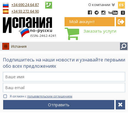
Españ
+34 690 24 64 87
О компании
+34 93 272 64 90
Мой аккаунт
Заказать услуги
ISSN–2462-4241
Испания
Испания
Подпишитесь на наши новости и узнавайте первыми
Иммиграция
обо всех предложениях
Обучение
Лечение
Недвижимость
Я согласен с
пользовательским соглашением
Бизнес
Отправить
Документы
Туризм