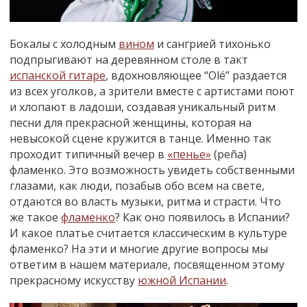
Бокалы с холодным
вином
и сангрией тихонько
подпрыгивают на деревянном столе в такт
испанской гитаре
, вдохновляющее “Olé” раздается
из всех уголков, а зрители вместе с артистами поют
и хлопают в ладоши, создавая уникальный ритм
песни для прекрасной женщины, которая на
невысокой сцене кружится в танце. Именно так
проходит типичный вечер в
«пенье»
(peña)
фламенко. Это возможность увидеть собственными
глазами, как люди, позабыв обо всем на свете,
отдаются во власть музыки, ритма и страсти. Что
же такое
фламенко
? Как оно появилось в Испании?
И какое платье считается классическим в культуре
фламенко? На эти и многие другие вопросы мы
ответим в нашем материале, посвященном этому
прекрасному искусству
южной Испании
.