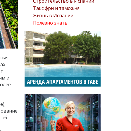
Строительство в Испании
Такс фри и таможня
Жизнь в Испании
Полезно знать
ения
шах
от
ям и
более
e),
зование
 об