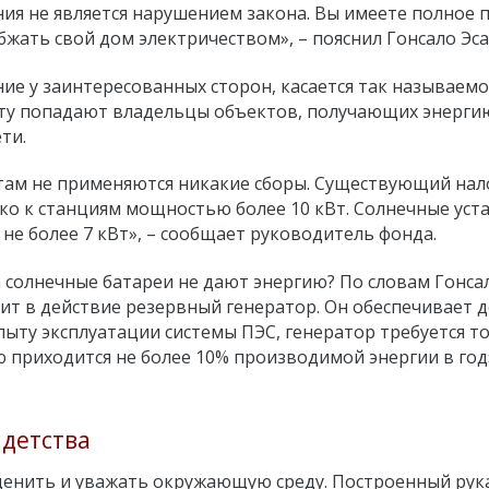
ия не является нарушением закона. Вы имеете полное 
жать свой дом электричеством», – пояснил Гонсало Эса
ие у заинтересованных сторон, касается так называемо
лату попадают владельцы объектов, получающих энергию
ти.
там не применяются никакие сборы. Существующий нал
ко к станциям мощностью более 10 кВт. Солнечные уст
не более 7 кВт», – сообщает руководитель фонда.
а солнечные батареи не дают энергию? По словам Гонса
ит в действие резервный генератор. Он обеспечивает 
пыту эксплуатации системы ПЭС, генератор требуется т
лю приходится не более 10% производимой энергии в год»
 детства
 ценить и уважать окружающую среду. Построенный ру