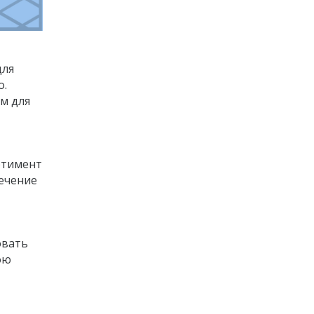
для
о.
м для
ртимент
течение
овать
ою