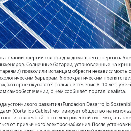
ользовании энергии солнца для домашнего энергоснабж
инженеров. Солнечные батареи, установленные на кры
атареями) позволили испанцам обрести независимость 
сихологическим барьерам, бюрократическим препятстви
, которые окупаются только в течение 8–10 лет, уже 
ом самообеспечении, о чем сообщает портал Idealista.
а устойчивого развития (Fundación Desarrollo Sostenibl
ам» (Corta los Cables) мотивирует общество на исполь
тности, солнечной фотоэлектрической системы, а также
ься от привычного электроснабжения. После установки