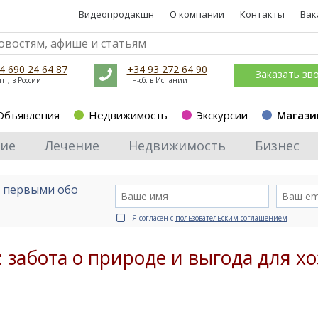
Видеопродакшн
О компании
Контакты
Вак
4 690 24 64 87
+34 93 272 64 90
Заказать зв
пт, в России
пн-сб. в Испании
Объявления
Недвижимость
Экскурсии
Магази
ие
Лечение
Недвижимость
Бизнес
е первыми обо
Я согласен с
пользовательским соглашением
 забота о природе и выгода для хо