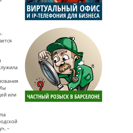
и
е-
ается
и
служила
зования
 Мы
дей или
ema
родской
», –