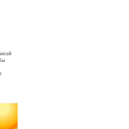
тикой
бы
л