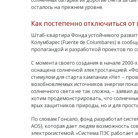
солнечных батарей их дорогие счета за све
осталось на прежнем уровне.
Как постепенно отключиться от 
Штаб-квартира Фонда устойчивого развити
Колумбарес (Fuente de Columbares) в сооб
пропагандой и разработкой проектов по 
С момента своего создания в начале 2000-
оснащена солнечной электростанцией. «Фо
стимулом для старта кампании «Нет – пров
возобновляемых источников энергии показ
солнечного света не так сложна, – заявил
хотим продемонстрировать, что солнечные
ярых защитников природы, но и для прост
По словам Гонсало, фонд разработал систе
AOS), которая дает людям возможность со
электросистемой. «Система ПЭС работает а