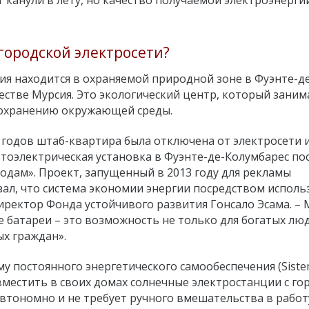
т канули в лету, но качество получаемой электроэнерги
городской электросети?
я находится в охраняемой природной зоне в Фуэнте-д
ществе Мурсия. Это экологический центр, который заним
сохранению окружающей среды.
х годов штаб-квартира была отключена от электросети 
тоэлектрическая установка в Фуэнте-де-Колумбарес по
одам». Проект, запущенный в 2013 году для рекламы
ал, что система экономии энергии посредством исполь
 директор Фонда устойчивого развития Гонсало Эсама. –
 батареи – это возможность не только для богатых лю
ых граждан».
му постоянного энергетического самообеспечения (Sist
вместить в своих домах солнечные электростанции с го
втономно и не требует ручного вмешательства в работу