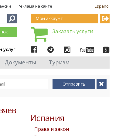
ансии
Реклама на сайте
Español
Мой аккаунт
Заказать услуги
онок
н услуг
Документы
Туризм
Отправить
зяев
Испания
Права и закон