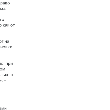
право
ма.
го
 как от
ог на
ановки
ло, при
дом
олько в
, –
ками