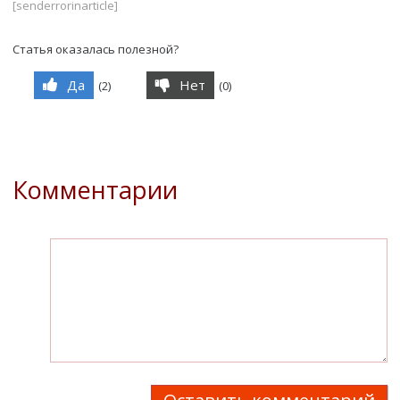
[senderrorinarticle]
Статья оказалась полезной?
Да
Нет
(
2
)
(
0
)
Комментарии