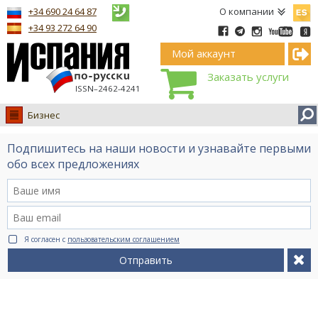
Españ
+34 690 24 64 87
О компании
+34 93 272 64 90
Мой аккаунт
Заказать услуги
ISSN–2462-4241
Бизнес
Испания
Подпишитесь на наши новости и узнавайте первыми
Иммиграция
обо всех предложениях
Обучение
Лечение
Недвижимость
Я согласен с
пользовательским соглашением
Бизнес
Отправить
Документы
Туризм