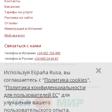
Контакты
Вакансии
Тарифы на услуги
Реклама на сайте
Отзывы
Иммиграция в Испанию
Мой аккаунт
Связаться с нами
телефон в Испании:
+34 932 726 490
телефон в России:
+34 690 24 64 87
ПН-ПТ с 9:00 по 19:00 по испанскому времени.
info@espanarusa.com
Используя España Rusa, вы
соглашаетесь с "
Политика cookies
",
Соглашение пользователя
Политика cookies
Политика конфиденциальности для пользователей ЕС
"
Политика конфиденциальности
Как Google обрабатывает информацию о пользователях, получаемую
от наших партнеров
для пользователей ЕС
" для
Copyright ©2007-2026 Espana Rusa
улучшения вашего
пользовательского опыта.