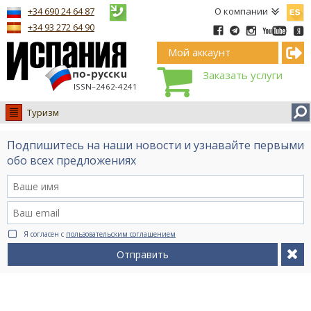
Españ
+34 690 24 64 87
О компании
+34 93 272 64 90
Мой аккаунт
Заказать услуги
ISSN–2462-4241
Туризм
Испания
Подпишитесь на наши новости и узнавайте первыми
Иммиграция
обо всех предложениях
Обучение
Лечение
Недвижимость
Я согласен с
пользовательским соглашением
Бизнес
Отправить
Документы
Туризм