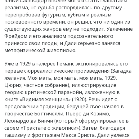
юный Сальвадор вполне мог бы стать глашатаем
реализма, но судьба распорядилась по-другому -
перепробовав футуризм, кубизм и реализм
послевоенного времени, он решил, что ни один из
существующих жанров ему не подходит. Увлечение
Фрейдом и его анализом подсознательного
принесло свои плоды, и Дали серьезно занялся
метафизической живописью.
Уже в 1929 в галерее Геманс экспонировались его
первые сюрреалистические произведения (Загадка
желания. Моя мать, моя мать, моя мать, 1929,
Цюрих, частное собрание), иллюстрирующие
теорию критической паранойи, изложенную в
книге «Видимая женщина» (1920). Речь идет о
продолжении традиции, берущей свое начало в
творчестве Боттичелли, Пьеро ди Козимо,
Леонардо да Винчи (который сформулировал ее в
своем «Трактате о живописи»). Затем, благодаря
ташизму и фроттажам Макса Эрнста, Дали увлекся