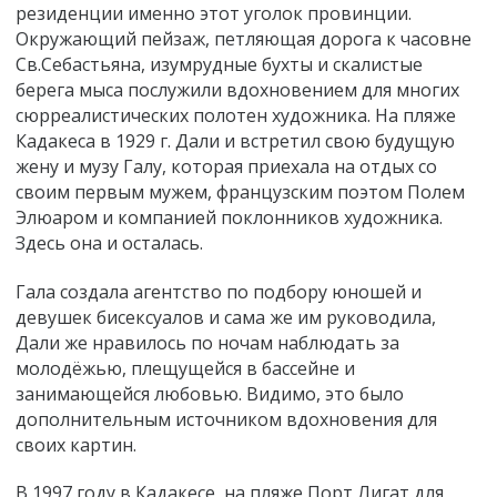
резиденции именно этот уголок провинции.
Окружающий пейзаж, петляющая дорога к часовне
Св.Себастьяна, изумрудные бухты и скалистые
берега мыса послужили вдохновением для многих
сюрреалистических полотен художника. На пляже
Кадакеса в 1929 г. Дали и встретил свою будущую
жену и музу Галу, которая приехала на отдых со
своим первым мужем, французским поэтом Полем
Элюаром и компанией поклонников художника.
Здесь она и осталась.
Гала создала агентство по подбору юношей и
девушек бисексуалов и сама же им руководила,
Дали же нравилось по ночам наблюдать за
молодёжью, плещущейся в бассейне и
занимающейся любовью. Видимо, это было
дополнительным источником вдохновения для
своих картин.
В 1997 году в Кадакесе, на пляже Порт Лигат для