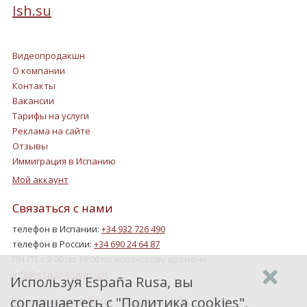
Ish.su
Видеопродакшн
О компании
Контакты
Вакансии
Тарифы на услуги
Реклама на сайте
Отзывы
Иммиграция в Испанию
Мой аккаунт
Связаться с нами
телефон в Испании:
+34 932 726 490
телефон в России:
+34 690 24 64 87
ПН-ПТ с 9:00 по 19:00 по испанскому времени.
info@espanarusa.com
Используя España Rusa, вы
соглашаетесь с "
Политика cookies
",
Соглашение пользователя
Политика cookies