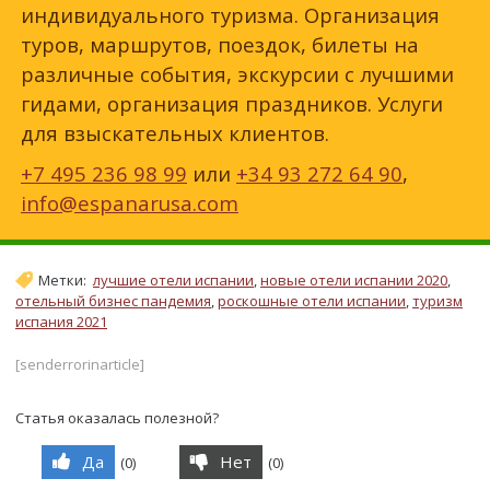
индивидуального туризма. Организация
туров, маршрутов, поездок, билеты на
различные события, экскурсии с лучшими
гидами, организация праздников. Услуги
для взыскательных клиентов.
+7 495 236 98 99
или
+34 93 272 64 90
,
info@espanarusa.com
Метки:
лучшие отели испании
,
новые отели испании 2020
,
отельный бизнес пандемия
,
роскошные отели испании
,
туризм
испания 2021
[senderrorinarticle]
Статья оказалась полезной?
Да
Нет
(
0
)
(
0
)