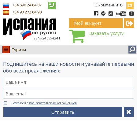
Españ
+34 690 24 64 87
О компании
+34 93 272 64 90
Мой аккаунт
Заказать услуги
ISSN–2462-4241
Туризм
Испания
Подпишитесь на наши новости и узнавайте первыми
Иммиграция
обо всех предложениях
Обучение
Лечение
Недвижимость
Я согласен с
пользовательским соглашением
Бизнес
Отправить
Документы
Туризм