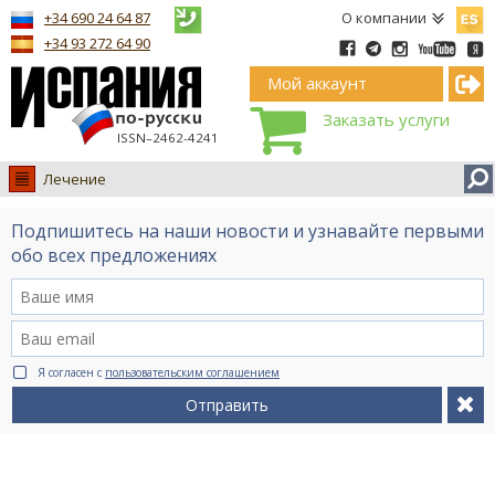
Españ
+34 690 24 64 87
О компании
+34 93 272 64 90
Мой аккаунт
Заказать услуги
ISSN–2462-4241
Лечение
Испания
Подпишитесь на наши новости и узнавайте первыми
Иммиграция
обо всех предложениях
Обучение
Лечение
Недвижимость
Я согласен с
пользовательским соглашением
Бизнес
Отправить
Документы
Туризм