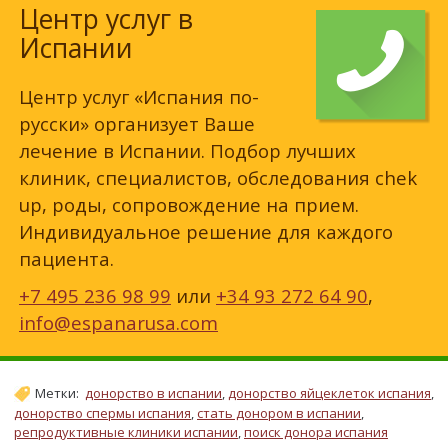
Центр услуг в
Испании
Центр услуг «Испания по-
русски» организует Ваше
лечение в Испании. Подбор лучших
клиник, специалистов, обследования chek
up, роды, сопровождение на прием.
Индивидуальное решение для каждого
пациента.
+7 495 236 98 99
или
+34 93 272 64 90
,
info@espanarusa.com
Метки:
донорство в испании
,
донорство яйцеклеток испания
,
донорство спермы испания
,
стать донором в испании
,
репродуктивные клиники испании
,
поиск донора испания