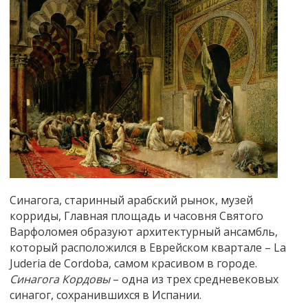
Синагога, старинный арабский рынок, музей
корриды, Главная площадь и часовня Святого
Варфоломея образуют архитектурный ансамбль,
который расположился в Еврейском
квартале – La
Juderia
de Cordoba, самом красивом в городе.
Синагога Кордовы
– одна из трех средневековых
синагог, сохранившихся в Испании.