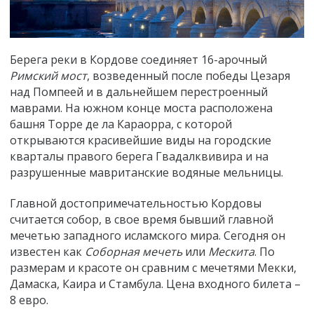
Берега реки в Кордове соединяет 16-арочный
Римский мост
,
возведенный после победы
Цезаря
над Помпеей и в дальнейшем перестроенный
маврами. На южном конце моста расположена
башня Торре де ла Караорра, с которой
открываются красивейшие виды на городские
кварталы правого берега Гвадалквивира и на
разрушенные мавританские водяные мельницы.
Главной достопримечательностью Кордовы
считается собор, в свое время бывший главной
мечетью западного исламского мира. Сегодня он
известен как
Соборная мечеть
или
Мескита
. По
размерам и красоте он сравним с мечетями Мекки,
Дамаска, Каира и Стамбула. Цена входного билета –
8 евро.