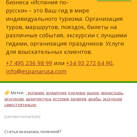
бизнеса «Испания по-
русски» – это Ваш гид в мире
индивидуального туризма. Организация
туров, маршрутов, поездок, билеты на
различные события, экскурсии с лучшими
гидами, организация праздников. Услуги
для взыскательных клиентов.
+7 495 236 98 99
или
+34 93 272 64 90
,
info@espanarusa.com
Метки:
,
испания
,
андалусия
,
кордова
,
рынок
,
монастырь
,
экскурсии
,
архитектура
,
история
,
религия
,
арабы
,
экскурсия
самостоятельно
[senderrorinarticle]
Статья оказалась полезной?