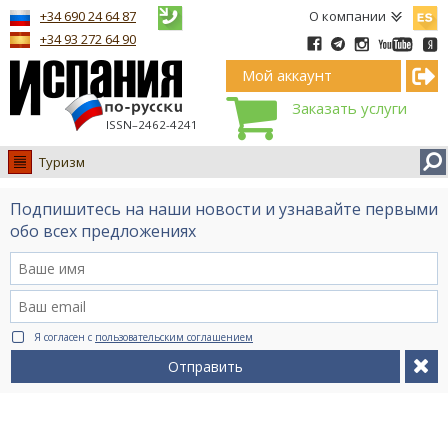
Españ
+34 690 24 64 87
О компании
+34 93 272 64 90
Мой аккаунт
Заказать услуги
ISSN–2462-4241
Туризм
Испания
Подпишитесь на наши новости и узнавайте первыми
Иммиграция
обо всех предложениях
Обучение
Лечение
Недвижимость
Я согласен с
пользовательским соглашением
Бизнес
Отправить
Документы
Туризм