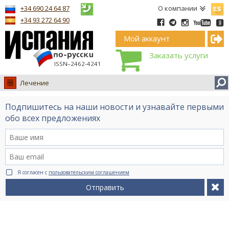
Españ
+34 690 24 64 87
О компании
+34 93 272 64 90
Мой аккаунт
Заказать услуги
ISSN–2462-4241
Лечение
Испания
Подпишитесь на наши новости и узнавайте первыми
Иммиграция
обо всех предложениях
Обучение
Лечение
Недвижимость
Я согласен с
пользовательским соглашением
Бизнес
Отправить
Документы
Туризм