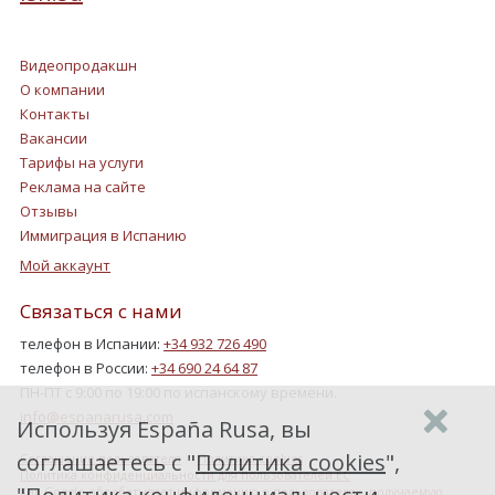
Видеопродакшн
О компании
Контакты
Вакансии
Тарифы на услуги
Реклама на сайте
Отзывы
Иммиграция в Испанию
Мой аккаунт
Связаться с нами
телефон в Испании:
+34 932 726 490
телефон в России:
+34 690 24 64 87
ПН-ПТ с 9:00 по 19:00 по испанскому времени.
info@espanarusa.com
Используя España Rusa, вы
соглашаетесь с "
Политика cookies
",
Соглашение пользователя
Политика cookies
Политика конфиденциальности для пользователей ЕС
Как Google обрабатывает информацию о пользователях, получаемую