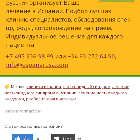
русски» организует Ваше
лечение в Испании. Подбор лучших
клиник, специалистов, обследования chek
up, роды, сопровождение на прием.
Индивидуальное решение для каждого
пациента.
+7 495 236 98 99
или
+34 93 272 64 90
,
info@espanarusa.com
Метки:
клиники испании
,
постковидный синдром
,
лечение
постковидного синдрома в испании
,
лечение постковидного
синдрома
,
реабилитация в испании
[senderrorinarticle]
Статья оказалась полезной?
Да
Нет
(
0
)
(
0
)