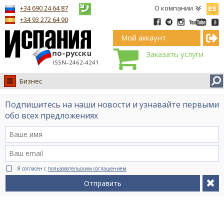
Españ
+34 690 24 64 87
О компании
+34 93 272 64 90
Мой аккаунт
Заказать услуги
ISSN–2462-4241
Бизнес
Испания
Подпишитесь на наши новости и узнавайте первыми
Иммиграция
обо всех предложениях
Обучение
Лечение
Недвижимость
Я согласен с
пользовательским соглашением
Бизнес
Отправить
Документы
Туризм