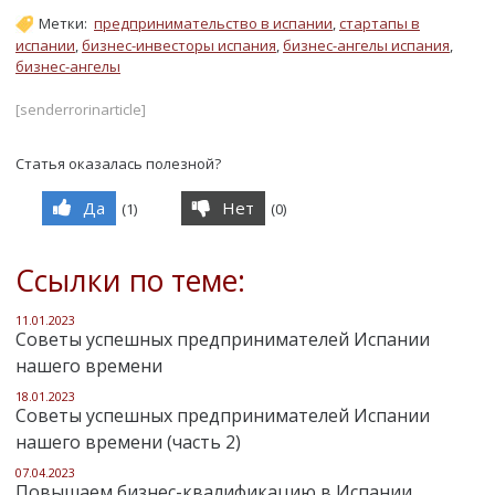
Метки:
предпринимательство в испании
,
стартапы в
испании
,
бизнес-инвесторы испания
,
бизнес-ангелы испания
,
бизнес-ангелы
[senderrorinarticle]
Статья оказалась полезной?
Да
Нет
(
1
)
(
0
)
Ссылки по теме:
11.01.2023
Советы успешных предпринимателей Испании
нашего времени
18.01.2023
Советы успешных предпринимателей Испании
нашего времени (часть 2)
07.04.2023
Повышаем бизнес-квалификацию в Испании