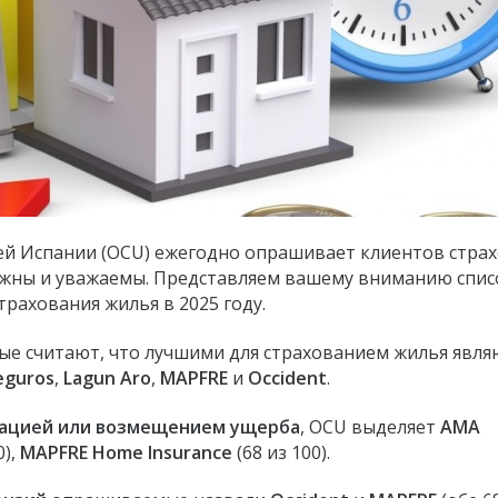
ей Испании (OCU) ежегодно опрашивает клиентов стра
дежны и уважаемы. Представляем вашему вниманию спис
рахования жилья в 2025 году.
е считают, что лучшими для страхованием жилья явля
eguros
,
Lagun Aro
,
MAPFRE
и
Occident
.
сацией или возмещением ущерба
, OCU выделяет
AMA
0),
MAPFRE Home Insurance
(68 из 100).