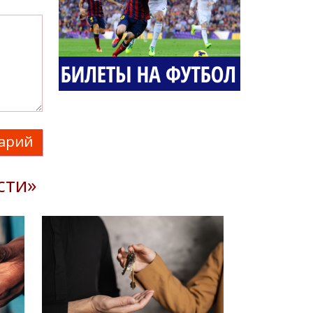
арий
сти»