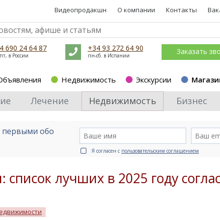
Видеопродакшн
О компании
Контакты
Вак
4 690 24 64 87
+34 93 272 64 90
Заказать зв
пт, в России
пн-сб. в Испании
Объявления
Недвижимость
Экскурсии
Магази
ие
Лечение
Недвижимость
Бизнес
е первыми обо
Я согласен с
пользовательским соглашением
 список лучших в 2025 году согла
недвижимости