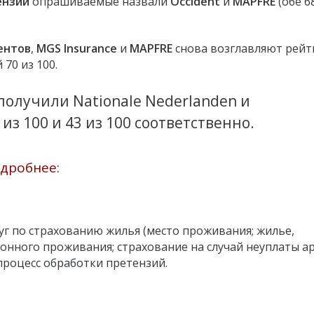
ензий
опрашиваемые назвали
Occident
и
MAPFRE
(обе 6
ентов
,
MGS Insurance
и
MAPFRE
снова возглавляют рейт
70 из 100.
олучили Nationale Nederlanden и
из 100 и 43 из 100 соответственно.
одробнее:
уг по страхованию жилья (место проживания; жилье,
зонного проживания; страхование на случай неуплаты а
 процесс обработки претензий.