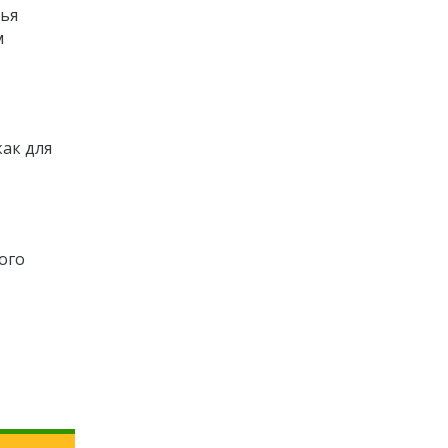
лья
м
как для
ого