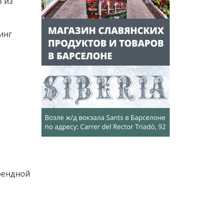
8 из
инг
рендной