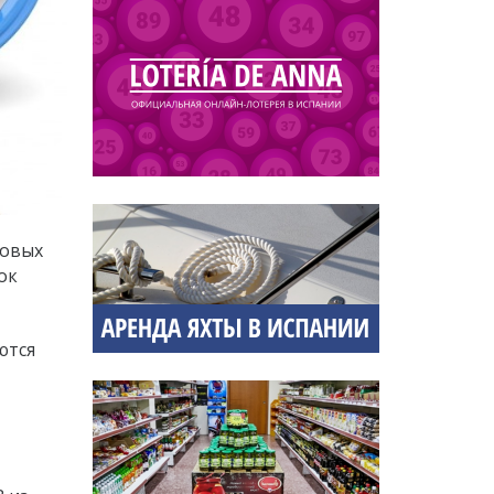
ховых
ок
ются