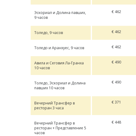
€ 462
Эскориал и Долина павших,
9 часов
€ 462
Толедо, 9 часов
€ 462
Толедо и Аранхуес, 9 часов
€ 490
Авила и Сеговия Ла-Гранха
10 часов
€ 490
Толедо, Эскориал и Долина
павших 10 часов
€ 371
Вечерний Трансфер в
ресторан 3 часа
€ 448
Вечерний Трансфер в
ресторан + Представление 5
часов