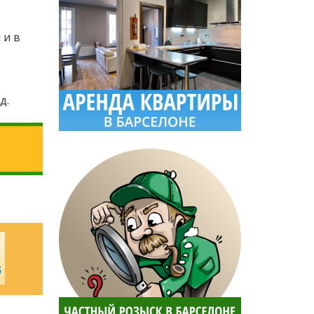
 и в
д.