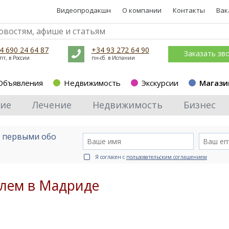
Видеопродакшн
О компании
Контакты
Вак
4 690 24 64 87
+34 93 272 64 90
Заказать зв
пт, в России
пн-сб. в Испании
Объявления
Недвижимость
Экскурсии
Магази
ие
Лечение
Недвижимость
Бизнес
е первыми обо
Я согласен с
пользовательским соглашением
елем в Мадриде