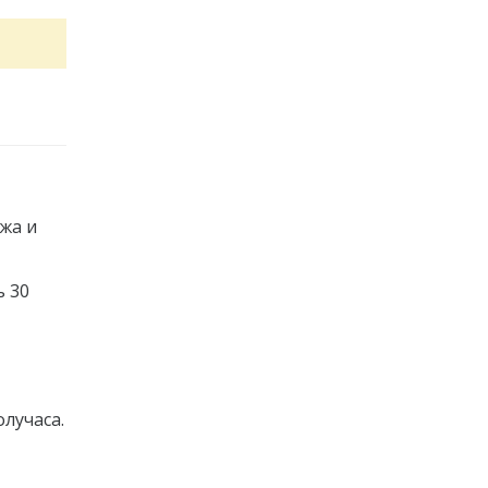
жа и
ь 30
лучаса.