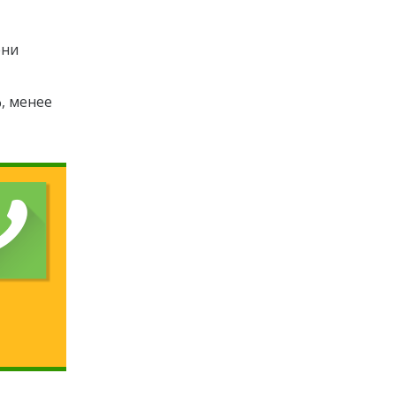
ени
%, менее