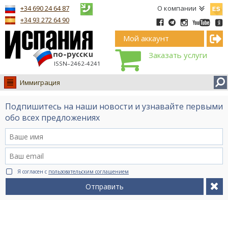
Españ
+34 690 24 64 87
О компании
+34 93 272 64 90
Мой аккаунт
Заказать услуги
ISSN–2462-4241
Иммиграция
Испания
Подпишитесь на наши новости и узнавайте первыми
Иммиграция
обо всех предложениях
Обучение
Лечение
Недвижимость
Я согласен с
пользовательским соглашением
Бизнес
Отправить
Документы
Туризм