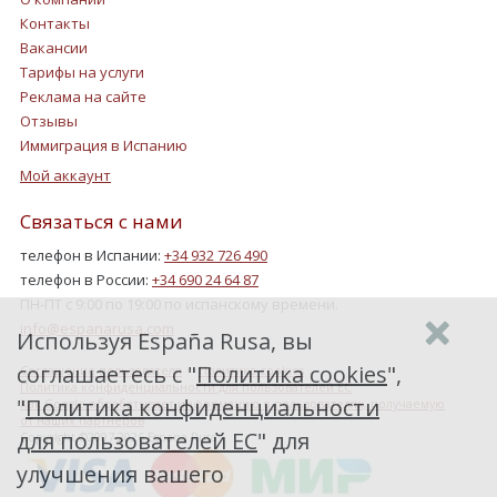
Контакты
Вакансии
Тарифы на услуги
Реклама на сайте
Отзывы
Иммиграция в Испанию
Мой аккаунт
Связаться с нами
телефон в Испании:
+34 932 726 490
телефон в России:
+34 690 24 64 87
ПН-ПТ с 9:00 по 19:00 по испанскому времени.
info@espanarusa.com
Используя España Rusa, вы
соглашаетесь с "
Политика cookies
",
Соглашение пользователя
Политика cookies
Политика конфиденциальности для пользователей ЕС
"
Политика конфиденциальности
Как Google обрабатывает информацию о пользователях, получаемую
от наших партнеров
для пользователей ЕС
" для
Copyright ©2007-2026 Espana Rusa
улучшения вашего