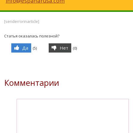
info@espanarusa.com
[senderrorinarticle]
Статья оказалась полезной?
Да
Нет
(
5
)
(
0
)
Комментарии