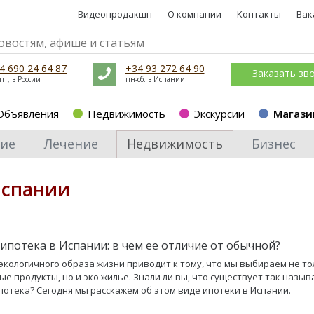
Видеопродакшн
О компании
Контакты
Вак
4 690 24 64 87
+34 93 272 64 90
Заказать зв
пт, в России
пн-сб. в Испании
Объявления
Недвижимость
Экскурсии
Магази
ие
Лечение
Недвижимость
Бизнес
Испании
 ипотека в Испании: в чем ее отличие от обычной?
экологичного образа жизни приводит к тому, что мы выбираем не то
ые продукты, но и эко жилье. Знали ли вы, что существует так назы
потека? Сегодня мы расскажем об этом виде ипотеки в Испании.