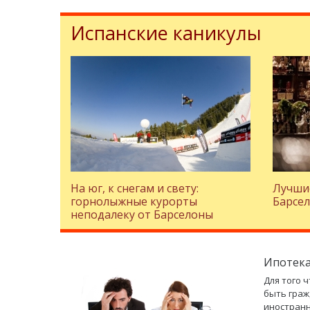
Испанские каникулы
На юг, к снегам и свету:
Лучши
горнолыжные курорты
Барсе
неподалеку от Барселоны
Ипотека
Для того 
быть граж
иностранн