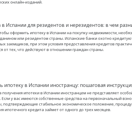
ских онлайн-изданий.
 в Испании для резидентов и нерезидентов: в чем разн
чтобы оформить ипотеку в Испании на покупку недвижимости, необя
данином или резидентом страны. Испанские банки охотно кредитую
ых заемщиков, при этом условия предоставления кредитов практич
я от тех, что действуют в отношении граждан страны.
ть ипотеку в Испании иностранцу: пошаговая инструкци
 получения ипотеки в Испании иностранцем не представляет особо
. Если у вас имеются собственные средства на первоначальный взнос
ы, подтверждающие стабильное экономическое положение, процед
я ипотечного кредита займет от одного до трех месяцев.