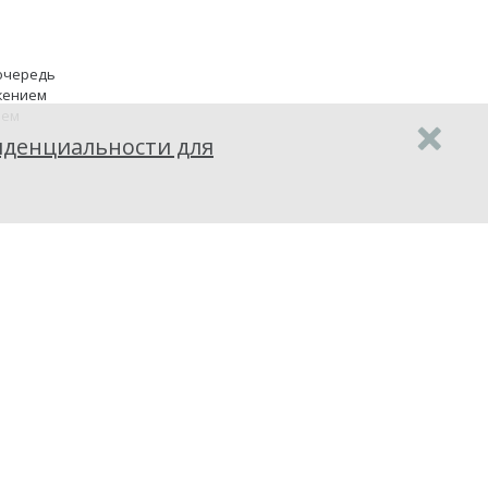
 очередь
жением
ием
денциальности для
ного
едет вас
ы