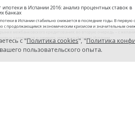
 ипотеки в Испании 2016: анализ процентных ставок в
их банках
потеки в Испании стабильно снижается в последние годы. В первую
но с продолжающимся экономическим кризисом и значительным сни
 рынке межбанковского кредитования; во вторую очередь – с желан
новых заемщиков и оживить ипотечный рынок Испании.
етесь с "
Политика cookies
", "
Политика конфи
 вашего пользовательского опыта.
ый брокер в Испании: стоит ли обращаться?
 брокер в Испании – незаменимый помощник в оформлении ипотеч
а покупку недвижимости. Это тот человек (или фирма), который пров
о всему пути оформления кредита. Об обязанностях и преимуществах
о брокера в Испании читайте в нашей статье.
потеку в Испании: процедура и необходимые документ