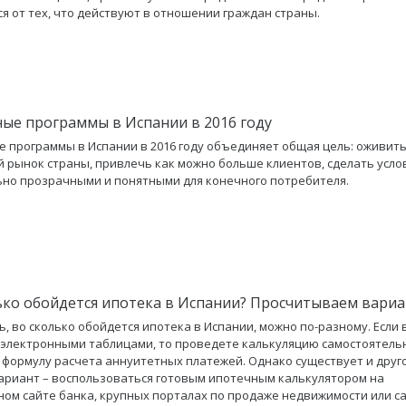
я от тех, что действуют в отношении граждан страны.
ые программы в Испании в 2016 году
 программы в Испании в 2016 году объединяет общая цель: оживит
 рынок страны, привлечь как можно больше клиентов, сделать усло
но прозрачными и понятными для конечного потребителя.
ько обойдется ипотека в Испании? Просчитываем вари
ь, во сколько обойдется ипотека в Испании, можно по-разному. Если 
 электронными таблицами, то проведете калькуляцию самостоятель
 формулу расчета аннуитетных платежей. Однако существует и друго
ариант – воспользоваться готовым ипотечным калькулятором на
ом сайте банка, крупных порталах по продаже недвижимости или с