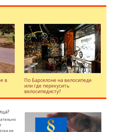
е в
По Барселоне на велосипеде
или где перекусить
велосипедисту?
ица?
зательно
т
ески не