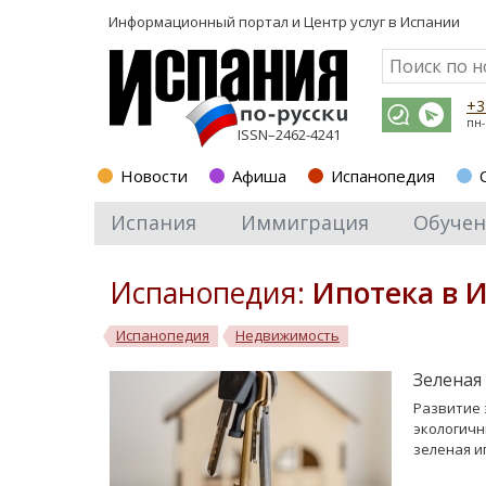
Информационный портал и
Центр услуг в Испании
+3
пн-
ISSN–2462-4241
Новости
Афиша
Испанопедия
Испания
Иммиграция
Обучен
Испанопедия:
Ипотека в 
Испанопедия
Недвижимость
Зеленая
Развитие 
экологичн
зеленая и