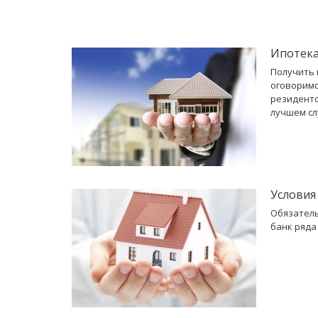
Ипотека
Получить 
оговоримс
резиденто
лучшем сл
Условия
Обязатель
банк ряда