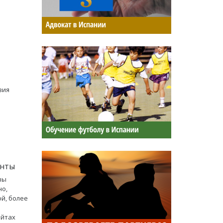
ь
вия
анты
вы
но,
й, более
айтах