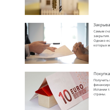
Закрыва
Самым сча
закрытия.
Однако ес
которых м
Покупка
Получить 
финансиро
Испании т
страны.