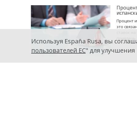
Процент
испанск
Процент и
это связа
ставок на
привлечь 
Используя España Rusa, вы соглаша
пользователей ЕС
" для улучшения
Ипотечн
Ипотечный
кредита н
за руку п
ипотечног
Взять и