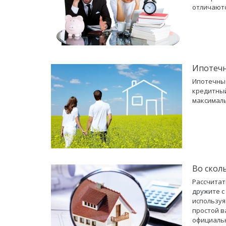
отличаютс
Ипотечн
Ипотечные
кредитный
максималь
Во скол
Рассчитат
дружите с
используя
простой в
официальн