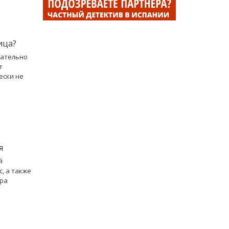
ица?
зательно
т
ески не
я
й
, а также
ура