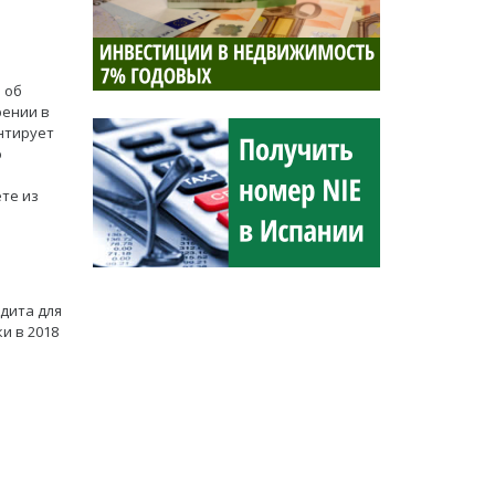
 об
рении в
ентирует
ю
те из
дита для
и в 2018