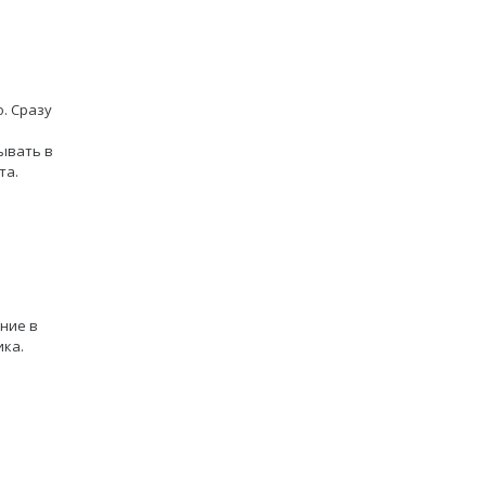
. Сразу
ывать в
та.
ние в
ка.