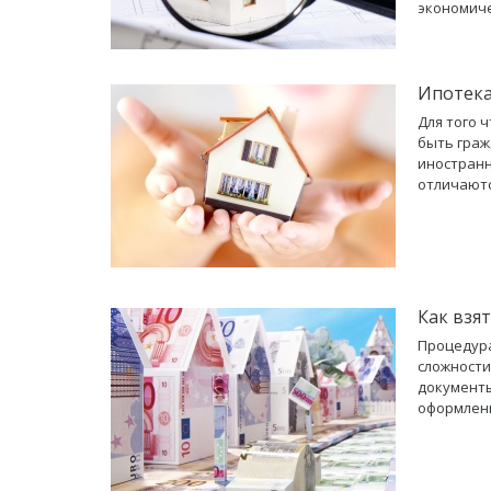
экономиче
Ипотека
Для того 
быть граж
иностранн
отличаютс
Как взя
Процедура
сложности
документ
оформлени