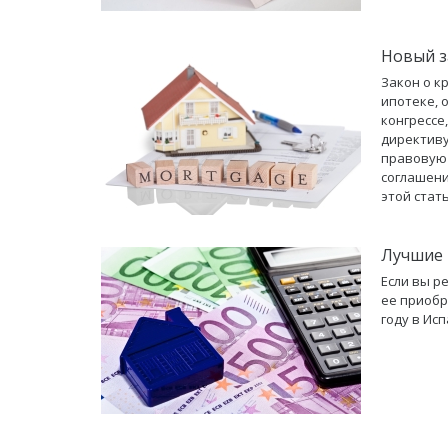
Новый з
Закон о к
ипотеке, 
конгрессе
директиву
правовую
соглашени
этой стать
Лучшие 
Если вы р
ее приобр
году в Исп