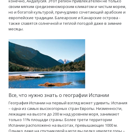
конечно, Андалусия. Этот регион привлекателен не только
своим мягким средиземноморским климатом и чистым морем,
но и богатой культурой, причудливо сочетающей арабские и
европейские традиции. Балеарские и Канарские острова -
также славятся солнечной и теплой погодой даже в зимние
месяцы.
Все, что нужно знать о географии Испании
География Испании на первый взгляд может удивить: Испания
– одна из самых высокогорных стран Европы. Низменности,
лежащие на высоте до 200 м над уровнем моря, занимают
только 11% площади страны. Более трети территории
Испании расположено на высотах, превышающих 1000 м.
Однако даже на спутниковой карте вы редко увидете горы –