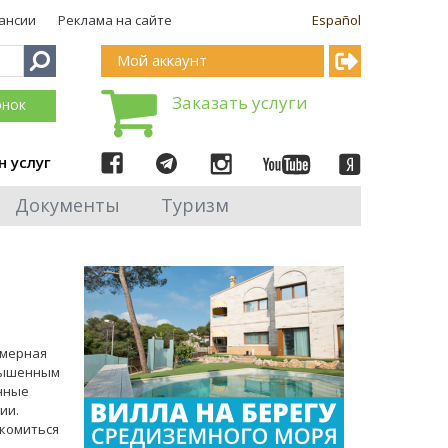
ансии
Реклама на сайте
Español
Мой аккаунт
Заказать услуги
онок
н услуг
Документы
Туризм
имерная
овышенным
анные
ии.
акомиться