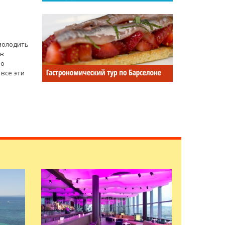
молодить
 в
ко
 все эти