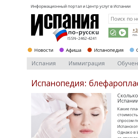
Информационный портал и
Центр услуг в Испании
+3
пн-
ISSN–2462-4241
Новости
Афиша
Испанопедия
Испания
Иммиграция
Обучен
Испанопедия: блефаропла
Сколько
Испании
Какие пла
стоимость
спросом п
Испанског
Однако в 