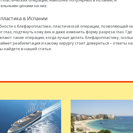
м пластических операций, наиболее популярных в Испании, и
ельными ценами на них.
пластика в Испании
бности о блефаропластике, пластической операции, позволяющей о
уг глаз, подтянуть кожу век и даже изменить форму разреза глаз. Где
елают такие операции, когда лучше делать блефаропластику, сколь
аймет реабилитация и какому хирургу стоит довериться – ответы на
ы найдете в нашей статье.