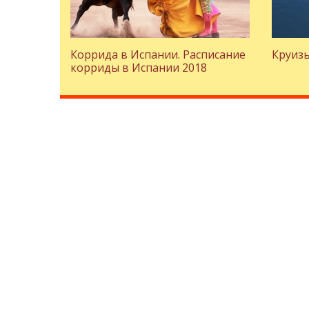
Коррида в Испании. Расписание
Круизы
корриды в Испании 2018