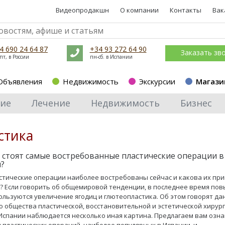
Видеопродакшн
О компании
Контакты
Вак
4 690 24 64 87
+34 93 272 64 90
Заказать зв
пт, в России
пн-сб. в Испании
Объявления
Недвижимость
Экскурсии
Магази
ие
Лечение
Недвижимость
Бизнес
стика
 стоят самые востребованные пластические операции в
?
стические операции наиболее востребованы сейчас и какова их пр
? Если говорить об общемировой тенденции, в последнее время п
ользуются увеличение ягодиц и глютеопластика. Об этом говорят д
о общества пластической, восстановительной и эстетической хирург
Испании наблюдается несколько иная картина. Предлагаем вам озн