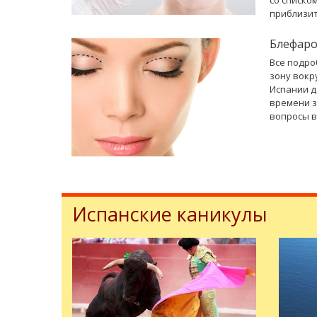
со списко
приблизит
Блефаро
Все подро
зону вокр
Испании д
времени з
вопросы в
Испанские каникулы