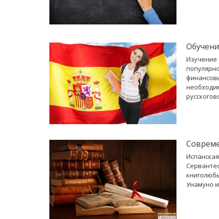
Обучение
Изучение 
популярно
финансовы
необходим
русскогов
Совреме
Испанская
Сервантес
книголюбы
Унамуно и