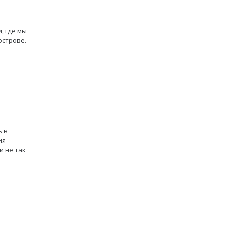
, где мы
острове.
ь в
ия
и не так