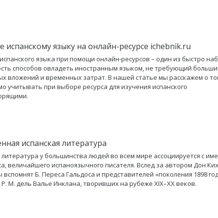
 испанскому языку на онлайн-ресурсе ichebnik.ru
испанского языка при помощи онлайн-ресурсов – один из быстро н
сть способов овладеть иностранным языком, не требующий больши
х вложений и временных затрат. В нашей статье мы расскажем о то
о учитывать при выборе ресурса для изучения испанского
орящими.
нная испанская литература
 литература у большинства людей во всем мире ассоциируется с им
а, величайшего испаноязычного писателя. Вслед за автором Дон Ки
 вспомнят Б. Переса Гальдоса и представителей «поколения 1898 год
 Р. М. дель Валье Инклана, творивших на рубеже XIX–XX веков.