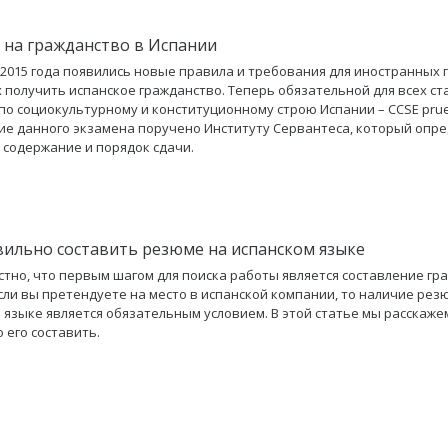
 на гражданство в Испании
 2015 года появились новые правила и требования для иностранных 
получить испанское гражданство. Теперь обязательной для всех ст
по социокультурному и конституционному строю Испании – CCSE pru
е данного экзамена поручено Институту Сервантеса, который опр
, содержание и порядок сдачи.
вильно составить резюме на испанском языке
стно, что первым шагом для поиска работы является составление гр
сли вы претендуете на место в испанской компании, то наличие рез
 языке является обязательным условием. В этой статье мы расскажем
 его составить.