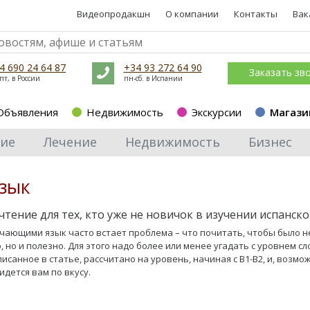
Видеопродакшн
О компании
Контакты
Вак
4 690 24 64 87
+34 93 272 64 90
Заказать зв
пт, в России
пн-сб. в Испании
Объявления
Недвижимость
Экскурсии
Магази
ие
Лечение
Недвижимость
Бизнес
язык
чтение для тех, кто уже не новичок в изучении испанско
чающими язык часто встает проблема – что почитать, чтобы было н
, но и полезно. Для этого надо более или менее угадать с уровнем сл
исанное в статье, рассчитано на уровень, начиная с В1-В2, и, возмож
идется вам по вкусу.