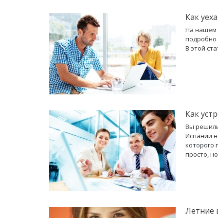
Как уех
На нашем 
подробно 
В этой ст
Как уст
Вы решили
Испании н
которого 
просто, н
Летние 