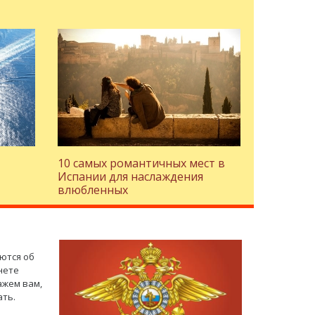
10 самых романтичных мест в
Испании для наслаждения
влюбленных
ются об
нете
ажем вам,
ать.