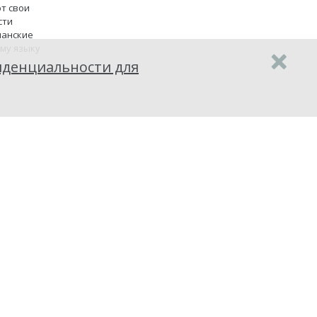
т свои
сти
панские
ому языку
денциальности для
истема
ерждена
и единых
енки
 впервые
о