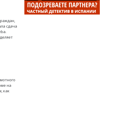
граждан,
ала сдача
eba.
еделяет
амотного
юме на
, как