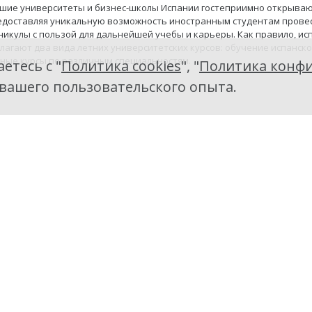
шие университеты и бизнес-школы Испании гостеприимно открываю
едоставляя уникальную возможность иностранным студентам прове
никулы с пользой для дальнейшей учебы и карьеры. Как правило, ис
лагают два вида летних университетских курсов: обучение испанск
ные курсы по различным специальностям.
етесь с "
Политика cookies
", "
Политика конфи
 вашего пользовательского опыта.
испанского языка
, как и во всех остальных странах Евросоюза, используется единая с
овня владения языком. Данная общеевропейская система была утв
артизации требований к изучению иностранных языков, разработк
при составлении учебных программ, а также для единой системы оц
знаний учеников.
ий язык по распространенности в мире уступает только
ому
 язык по распространенности в мире уступает только китайскому и
 английский по количеству разговаривающих на нем. Он официальн