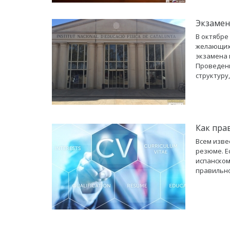
Экзамен
В октябре
желающих 
экзамена 
Проведени
структуру
Как пра
Всем изве
резюме. Е
испанском
правильно