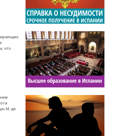
абирающих
х
м, что
енем
хота
а» М. де