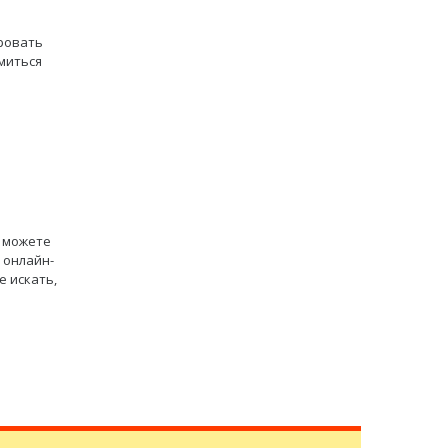
ровать
миться
ы можете
 онлайн-
е искать,