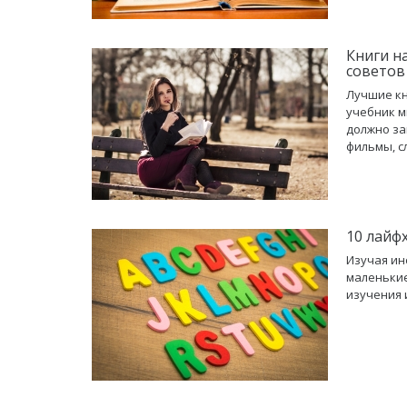
Книги н
советов
Лучшие кн
учебник м
должно за
фильмы, с
10 лайф
Изучая ин
маленькие
изучения 