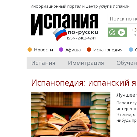
Информационный портал и
Центр услуг в Испании
+3
пн-
ISSN–2462-4241
Новости
Афиша
Испанопедия
Испания
Иммиграция
Обучен
Испанопедия: испанский 
Лучшее 
Перед изу
интересно
Чтение, оп
нибудь пр