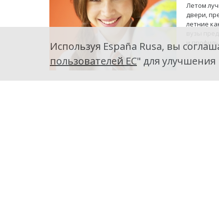
Летом луч
двери, пр
летние ка
вузы пред
и профиль
Используя España Rusa, вы соглаша
пользователей ЕС
" для улучшения
Уровни 
В Испании
оценки ур
для станд
шаблонов 
умений и 
Испанск
китайск
Испанский
опережает