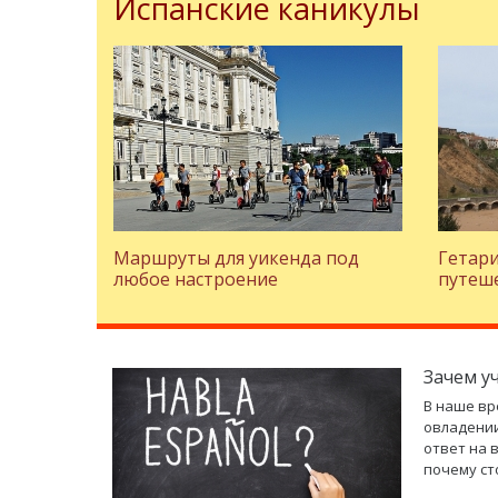
Испанские каникулы
Маршруты для уикенда под
Гетари
любое настроение
путеше
Зачем у
В наше вр
овладении
ответ на 
почему ст