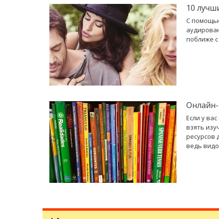
10 лучш
С помощью
аудирован
поближе с
Онлайн-
Если у ва
взять изу
ресурсов 
ведь видо