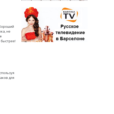
 Хороший
ыка, не
е
 быстрее!
используя
хаков для