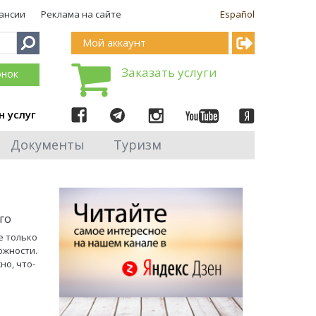
ансии
Реклама на сайте
Español
Мой аккаунт
Заказать услуги
онок
н услуг
Документы
Туризм
го
е только
ожности.
но, что-