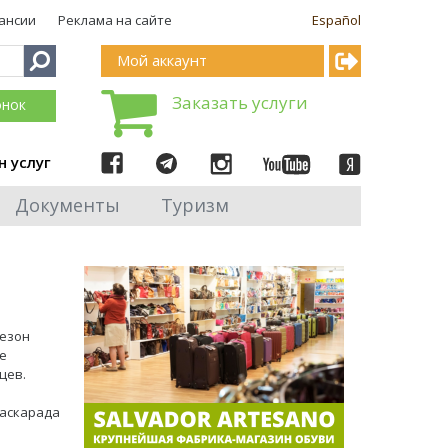
ансии
Реклама на сайте
Español
Мой аккаунт
Заказать услуги
онок
н услуг
Документы
Туризм
сезон
е
цев.
маскарада