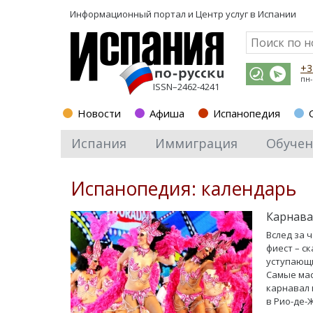
Информационный портал и
Центр услуг в Испании
+3
пн-
ISSN–2462-4241
Новости
Афиша
Испанопедия
Испания
Иммиграция
Обучен
Испанопедия: календарь
Карнава
Вслед за 
фиест – с
уступающи
Самые мас
карнавал 
в Рио-де-