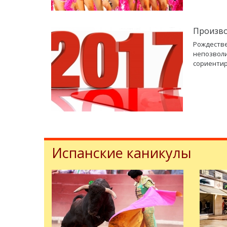
Произво
Рождестве
непозволи
сориентир
Испанские каникулы