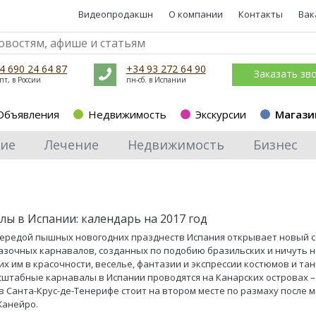
Видеопродакшн
О компании
Контакты
Вак
4 690 24 64 87
+34 93 272 64 90
Заказать зв
пт, в России
пн-сб. в Испании
Объявления
Недвижимость
Экскурсии
Магази
ие
Лечение
Недвижимость
Бизнес
лы в Испании: календарь на 2017 год
чередой пышных новогодних празднеств Испания открывает новый 
казочных карнавалов, созданных по подобию бразильских и ничуть н
х им в красочности, веселье, фантазии и экспрессии костюмов и тан
штабные карнавалы в Испании проводятся на Канарских островах –
в Санта-Крус-де-Тенерифе стоит на втором месте по размаху после 
Жанейро.