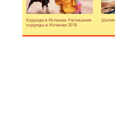
Коррида в Испании. Расписание
Шопин
корриды в Испании 2018