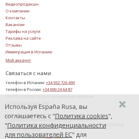
Видеопродакшн
О компании
Контакты
Вакансии
Тарифы на услуги
Реклама на сайте
Отзывы
Иммиграция в Испанию
Мой аккаунт
Связаться с нами
телефон в Испании:
+34 932 726 490
телефон в России:
+34 690 24 64 87
ПН-ПТ с 9:00 по 19:00 по испанскому времени.
info@espanarusa.com
Используя España Rusa, вы
соглашаетесь с "
Политика cookies
",
Соглашение пользователя
Политика cookies
Политика конфиденциальности для пользователей ЕС
"
Политика конфиденциальности
Как Google обрабатывает информацию о пользователях, получаемую
от наших партнеров
для пользователей ЕС
" для
Copyright ©2007-2026 Espana Rusa