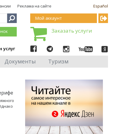
ансии
Реклама на сайте
Español
Мой аккаунт
Заказать услуги
онок
н услуг
Документы
Туризм
нерифе
ляжного
 Однако