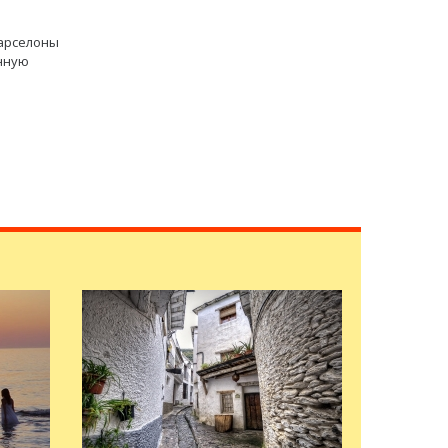
арселоны
енную