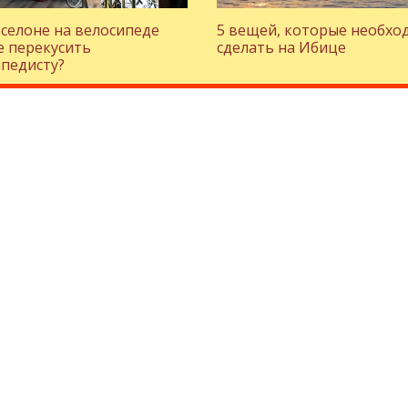
селоне на велосипеде
5 вещей, которые необхо
е перекусить
сделать на Ибице
педисту?