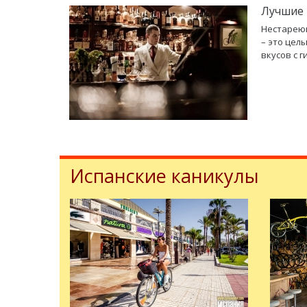
Лучшие 
Нестарею
– это цел
вкусов с 
Испанские каникулы