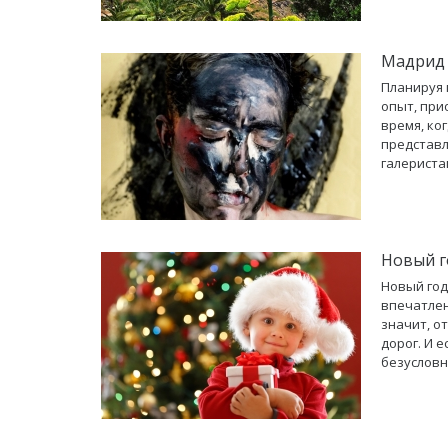
Мадрид 
Планируя 
опыт, при
время, ко
представл
галериста
Новый г
Новый год
впечатлен
значит, от
дорог. И 
безусловн