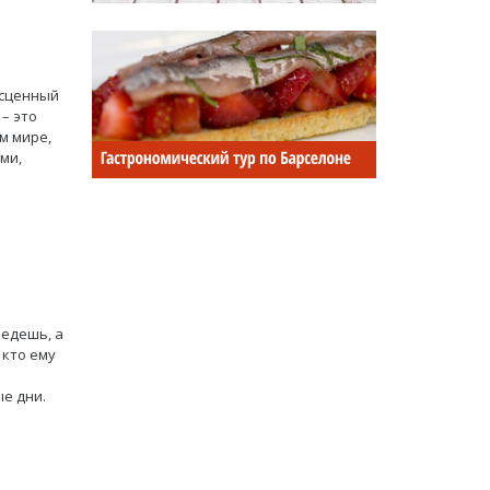
есценный
– это
м мире,
ми,
ведешь, а
 кто ему
е дни.