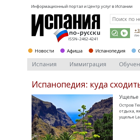
Информационный портал и
Центр услуг в Испании
+3
пн-
ISSN–2462-4241
Новости
Афиша
Испанопедия
Испания
Иммиграция
Обучен
Испанопедия: куда сходит
Ущелье 
Остров Те
отдыха, я
ущелье La