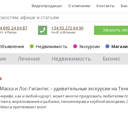
Видеопродакшн
О компании
Контакты
Вак
4 690 24 64 87
+34 93 272 64 90
Заказать зв
пт, в России
пн-сб. в Испании
Объявления
Недвижимость
Экскурсии
Магази
ие
Лечение
Недвижимость
Бизнес
ь
Маска и Лос-Гигантес – удивительные экскурсии на Те
нерифе, как и любой курорт, может многое предложить любителям п
хтинга, мореплавания и рыбалки, пенсионерам и клубной молодежи.
 Masca притягивает всех!