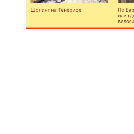
Шопинг на Тенерифе
По Бар
или гд
велоси