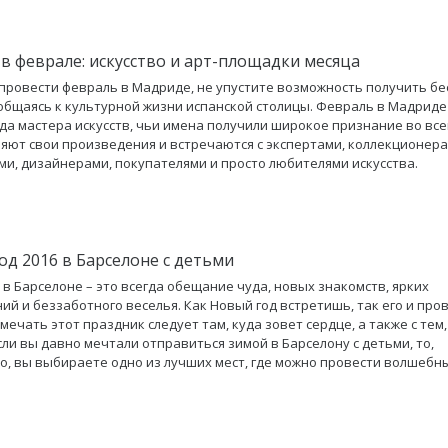
в феврале: искусство и арт-площадки месяца
провести февраль в Мадриде, не упустите возможность получить б
общаясь к культурной жизни испанской столицы. Февраль в Мадриде 
гда мастера искусств, чьи имена получили широкое признание во все
яют свои произведения и встречаются с экспертами, коллекционера
ми, дизайнерами, покупателями и просто любителями искусства.
од 2016 в Барселоне с детьми
 в Барселоне – это всегда обещание чуда, новых знакомств, ярких
ий и беззаботного веселья. Как Новый год встретишь, так его и про
мечать этот праздник следует там, куда зовет сердце, а также с тем,
если вы давно мечтали отправиться зимой в Барселону с детьми, то,
о, вы выбираете одно из лучших мест, где можно провести волшебны