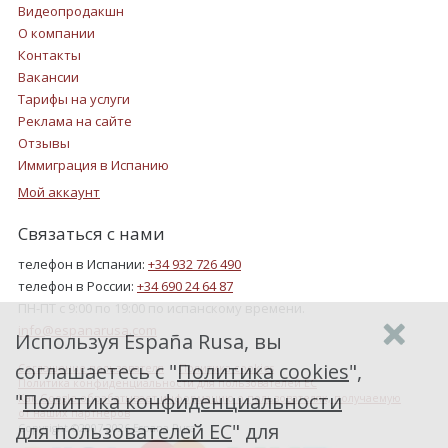
Видеопродакшн
О компании
Контакты
Вакансии
Тарифы на услуги
Реклама на сайте
Отзывы
Иммиграция в Испанию
Мой аккаунт
Связаться с нами
телефон в Испании:
+34 932 726 490
телефон в России:
+34 690 24 64 87
ПН-ПТ с 9:00 по 19:00 по испанскому времени.
info@espanarusa.com
Используя España Rusa, вы
соглашаетесь с "
Политика cookies
",
Соглашение пользователя
Политика cookies
Политика конфиденциальности для пользователей ЕС
"
Политика конфиденциальности
Как Google обрабатывает информацию о пользователях, получаемую
от наших партнеров
для пользователей ЕС
" для
Copyright ©2007-2026 Espana Rusa