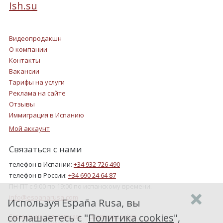
Ish.su
Видеопродакшн
О компании
Контакты
Вакансии
Тарифы на услуги
Реклама на сайте
Отзывы
Иммиграция в Испанию
Мой аккаунт
Связаться с нами
телефон в Испании:
+34 932 726 490
телефон в России:
+34 690 24 64 87
ПН-ПТ с 9:00 по 19:00 по испанскому времени.
info@espanarusa.com
Используя España Rusa, вы
соглашаетесь с "
Политика cookies
",
Соглашение пользователя
Политика cookies