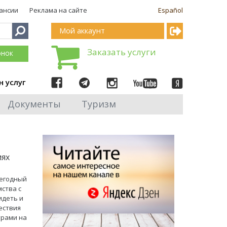
ансии
Реклама на сайте
Español
Мой аккаунт
Заказать услуги
онок
н услуг
Документы
Туризм
иях
жегодный
ства с
идеть и
ествия
трами на