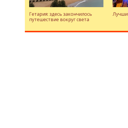
Гетария: здесь закончилось
Лучши
путешествие вокруг света