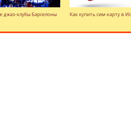
е джаз-клубы Барселоны
Как купить сим-карту в И