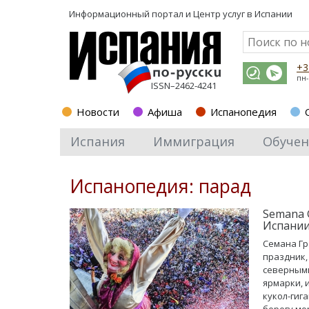
Информационный портал и
Центр услуг в Испании
+3
пн-
ISSN–2462-4241
Новости
Афиша
Испанопедия
Испания
Иммиграция
Обучен
Испанопедия: парад
Semana 
Испани
Семана Гр
праздник,
северными
ярмарки, 
кукол-гиг