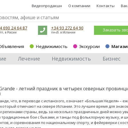
Видеопродакшн
О компании
Контакты
Вак
4 690 24 64 87
+34 93 272 64 90
Заказать зв
пт, в России
пн-сб. в Испании
Объявления
Недвижимость
Экскурсии
Магази
ие
Лечение
Недвижимость
Бизнес
Grande - летний праздник в четырех северных провинц
и
анде, что, в переводе с испанского, означает «Большая Неделя» – е
 который отмечают на севере Испании. Это лучшее время для знаком
 регионами страны, ведь за несколько праздничных дней можно ув
и традиционные бои с быками, и танцы под фольклорную музыку, и ш
антов, и соревнования по национальному спорту, и фейерверки с кос