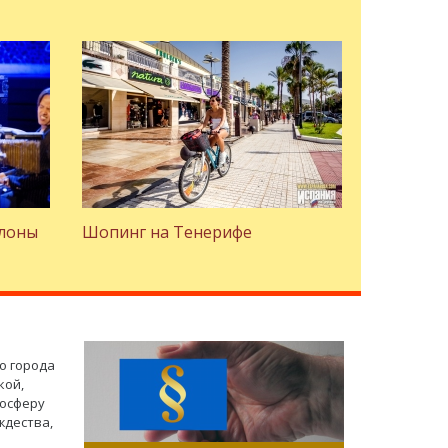
елоны
Шопинг на Тенерифе
о города
кой,
мосферу
ждества,