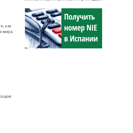
е, как
в мира.
ородов