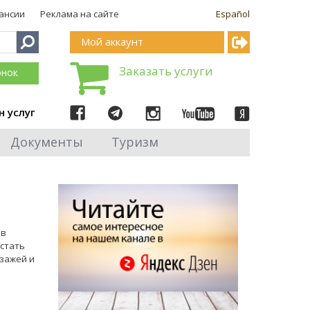
ансии
Реклама на сайте
Español
Мой аккаунт
Заказать услуги
онок
н услуг
Документы
Туризм
 в
 стать
зажей и