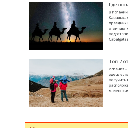
Где пос
В Испании
Кавалькад
праздник 
отличаютс
подготови
Cabalgatas
Топ-7 о
Испания –
здесь ест
получить 
расположе
маленьки