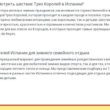
мотреть шествие Трех Королей в Испании?
 пора веселых зимних праздников заканчивается торжественной и 
ой Трех Королей, которая проходит в каждом городе и поселке стра
горячо любим всеми испанцами, как взрослыми, так и детьми. Шеств
я яркостью, красочностью и огромным количеством участников. Мы
ли для вас список из 8 городов, в которых проходят самые зрелищны
 de Reyes.
телей Испании для зимнего семейного отдыха
 прекрасный вариант для проведения семейных рождественских кан
ь местечки как для любителей зимних видов спорта, так и для тех, кт
порцию летнего тепла и солнца. Мы представляем вам подборку из 7
нных в разных частях Испании и отлично подходящих для отдыха да
ми детьми.