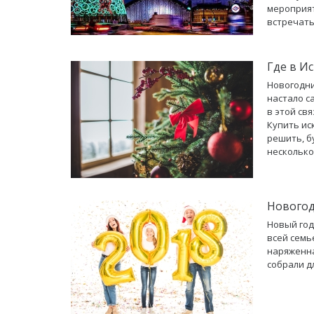
мероприят
встречать
Где в И
Новогодни
настало с
в этой св
Купить ис
решить, б
несколько
Новогод
Новый год
всей семь
наряженна
собрали д