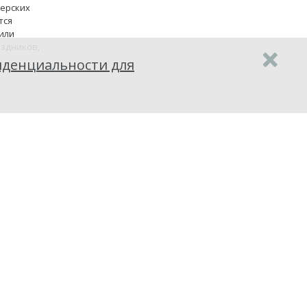
терских
тся
или
аздников,
денциальности для
ступления
оматом
т в
Однако не
е,