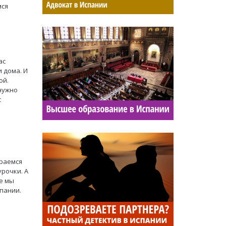
мся
ас
 дома. И
ой.
нужно
с
ираемся
урочки. А
е мы
пании.