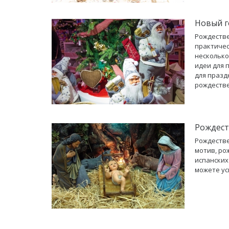
Новый г
Рождестве
практичес
несколько
идеи для 
для празд
рождестве
Рождест
Рождестве
мотив, ро
испанских
можете ус