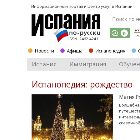
Информационный портал и
Центр услуг в Испании
+3
пн-
ISSN–2462-4241
Новости
Афиша
Испанопедия
Испания
Иммиграция
Обучен
Испанопедия: рождество
Магия Р
Волшебная
путешеств
интересны
сказочной