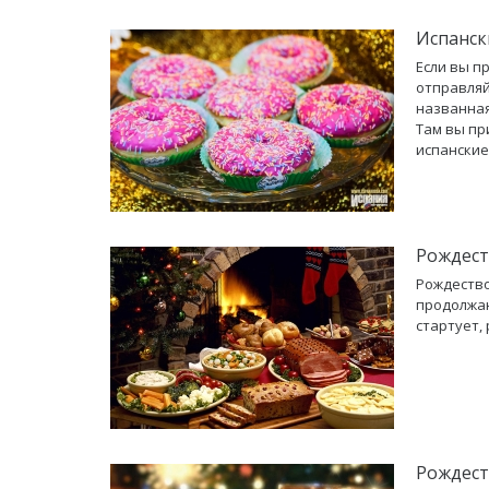
Испанск
Если вы п
отправляй
названная
Там вы пр
испанские
Рождест
Рождество
продолжаю
стартует,
Рождест