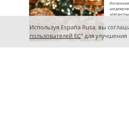
Испанские
шедевров,
элегантны
купленных
дабы упре
Используя España Rusa, вы соглаша
пользователей ЕС
" для улучшения
Магазин
Новый год
город окр
хвои. Пре
детство и
Пять ро
Рождество
везде оди
особенное