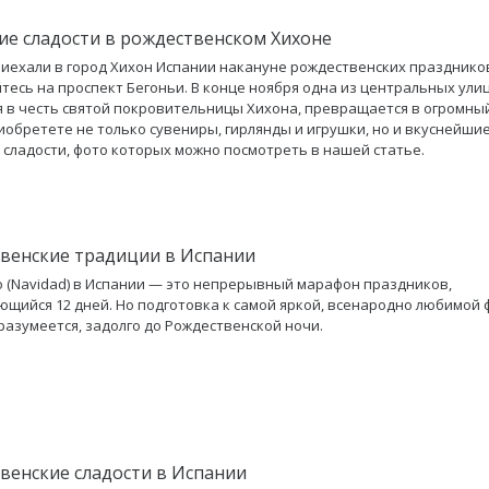
ие сладости в рождественском Хихоне
риехали в город Хихон Испании накануне рождественских празднико
тесь на проспект Бегоньи. В конце ноября одна из центральных улиц
 в честь святой покровительницы Хихона, превращается в огромный
иобретете не только сувениры, гирлянды и игрушки, но и вкуснейши
 сладости, фото которых можно посмотреть в нашей статье.
венские традиции в Испании
 (Navidad) в Испании — это непрерывный марафон праздников,
щийся 12 дней. Но подготовка к самой яркой, всенародно любимой 
 разумеется, задолго до Рождественской ночи.
венские сладости в Испании