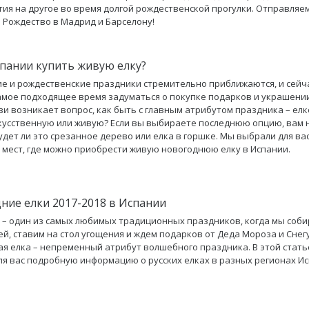
ия на другое во время долгой рождественской прогулки. Отправляе
 Рождество в Мадрид и Барселону!
спании купить живую елку?
е и рождественские праздники стремительно приближаются, и сейч
амое подходящее время задуматься о покупке подарков и украшении
язи возникает вопрос, как быть с главным атрибутом праздника – елк
кусственную или живую? Если вы выбираете последнюю опцию, вам 
удет ли это срезанное дерево или елка в горшке. Мы выбрали для ва
 мест, где можно приобрести живую новогоднюю елку в Испании.
ние елки 2017-2018 в Испании
 – один из самых любимых традиционных праздников, когда мы соб
ей, ставим на стол угощения и ждем подарков от Деда Мороза и Снег
я елка – непременный атрибут волшебного праздника. В этой стать
ля вас подробную информацию о русских елках в разных регионах Ис