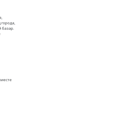
в,
 города,
 базар.
е
фиесте