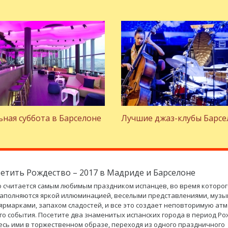
ная суббота в Барселоне
Лучшие джаз-клубы Барс
ретить Рождество – 2017 в Мадриде и Барселоне
 считается самым любимым праздником испанцев, во время которог
аполняются яркой иллюминацией, веселыми представлениями, музы
рмарками, запахом сладостей, и все это создает неповторимую ат
о события. Посетите два знаменитых испанских города в период Ро
сь ими в торжественном образе, переходя из одного праздничного