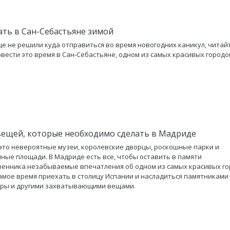
ать в Сан-Себастьяне зимой
ще не решили куда отправиться во время новогодних каникул, читайт
вести это время в Сан-Себастьяне, одном из самых красивых городо
вещей, которые необходимо сделать в Мадриде
это невероятные музеи, королевские дворцы, роскошные парки и
ные площади. В Мадриде есть все, чтобы оставить в памяти
енника незабываемые впечатления об одном из самых красивых г
амое время приехать в столицу Испании и насладиться памятниками
уры и другими захватывающими вещами.