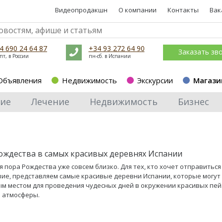
Видеопродакшн
О компании
Контакты
Вак
4 690 24 64 87
+34 93 272 64 90
Заказать зв
пт, в России
пн-сб. в Испании
Объявления
Недвижимость
Экскурсии
Магази
ие
Лечение
Недвижимость
Бизнес
ождества в самых красивых деревнях Испании
 пора Рождества уже совсем близко. Для тех, кто хочет отправиться
ие, представляем самые красивые деревни Испании, которые могут
м местом для проведения чудесных дней в окружении красивых пей
 атмосферы.