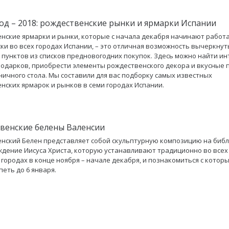
од – 2018: рождественские рынки и ярмарки Испании
нские ярмарки и рынки, которые с начала декабря начинают работ
ки во всех городах Испании, – это отличная возможность вычеркнут
 пунктов из списков предновогодних покупок. Здесь можно найти и
подарков, приобрести элементы рождественского декора и вкусные 
ничного стола. Мы составили для вас подборку самых известных
нских ярмарок и рынков в семи городах Испании.
венские белены Валенсии
нский Белен представляет собой скульптурную композицию на биб
ждение Иисуса Христа, которую устанавливают традиционно во всех
 городах в конце ноября – начале декабря, и познакомиться с котор
петь до 6 января.