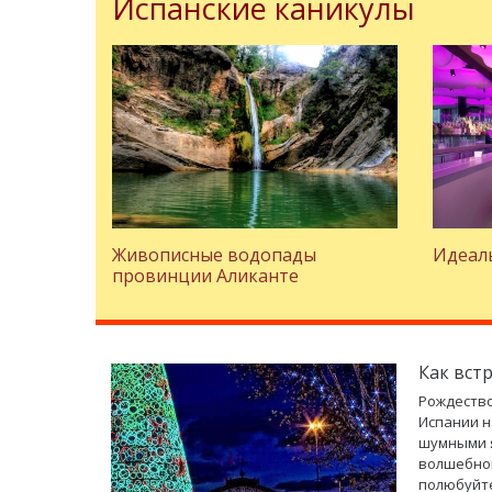
Испанские каникулы
Живописные водопады
Идеаль
провинции Аликанте
Как вст
Рождество
Испании н
шумными я
волшебног
полюбуйте