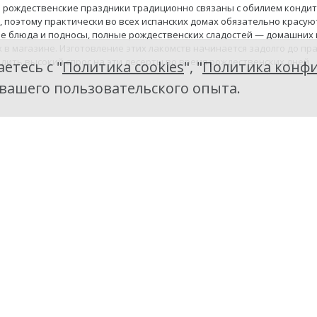
 рождественские праздники традиционно связаны с обилием конди
 поэтому практически во всех испанских домах обязательно красую
е блюда и подносы, полные рождественских сладостей — домашних 
 в магазине. Изготовление этих лакомств начинается задолго до пр
дить высокий спрос на эти десерты во время рождественских дней.
етесь с "
Политика cookies
", "
Политика конфи
 вашего пользовательского опыта.
ы новогоднего декора в Барселоне
 и Рождество – два самых ожидаемых праздника, и задолго до их на
ашивается яркими красками, наполняется мерцающими огнями и ар
двкушение праздника дарит нам новогоднее настроение, возвращае
 заставляет вновь поверить в чудо.
ждественских традиций Валенсии
 – праздник общий для всех католиков, его отмечают все испанцы. 
наково. Пожалуй, в каждой из автономий найдется что-то интересно
, свойственное только ей.