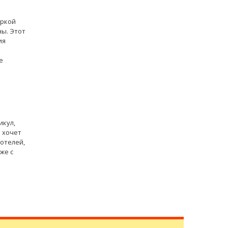
яркой
ны. Этот
ия
е
икул,
о хочет
 отелей,
же с