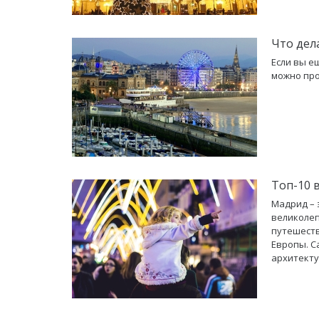
Что дел
Если вы е
можно про
Топ-10 
Мадрид – 
великолеп
путешеств
Европы. С
архитект