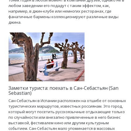
тоник годен в любой момент в компании друзей, однако не в
любом заведении его подадут с таким эффектом, как,
например, в джин-клубе или немногих ресторанах, где
фанатичные бармены коллекционируют различные виды
джина.
Заметки туриста: поехать в Сан-Себастьян (San
Sebastian)
Сан-Себастьян в Испании расположен на отшибе от основных
туристических маршрутов, известных россиянам. Это город,
который могут посетить русскоязычные отдыхающие только
по случайности или внезапно привлеченные в него бизнес
выставкой, фестивалем кино или другим культурным
событием. Сан-Себастьян мало упоминается в массовых