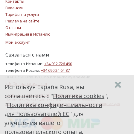
Контакты
Вакансии
Тарифы на услуги
Реклама на сайте
Отзывы
Иммиграция в Испанию
Мой аккаунт
Связаться с нами
телефон в Испании:
+34 932 726 490
телефон в России:
+34 690 24 64 87
ПН-ПТ с 9:00 по 19:00 по испанскому времени.
info@espanarusa.com
Используя España Rusa, вы
соглашаетесь с "
Политика cookies
",
Соглашение пользователя
Политика cookies
Политика конфиденциальности для пользователей ЕС
"
Политика конфиденциальности
Как Google обрабатывает информацию о пользователях, получаемую
от наших партнеров
для пользователей ЕС
" для
Copyright ©2007-2026 Espana Rusa
улучшения вашего
пользовательского опыта.