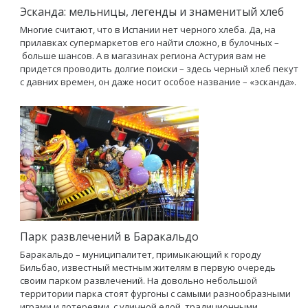
Эсканда: мельницы, легенды и знаменитый хлеб
Многие считают, что в Испании нет черного хлеба. Да, на
прилавках супермаркетов его найти сложно, в булочных –
больше шансов. А в магазинах региона Астурия вам не
придется проводить долгие поиски – здесь черный хлеб пекут
с давних времен, он даже носит особое название – «эсканда».
Парк развлечений в Баракальдо
Баракальдо – муниципалитет, примыкающий к городу
Бильбао, известный местным жителям в первую очередь
своим парком развлечений. На довольно небольшой
территории парка стоят фургоны с самыми разнообразными
играми и лотереями, с уличной едой, традиционными