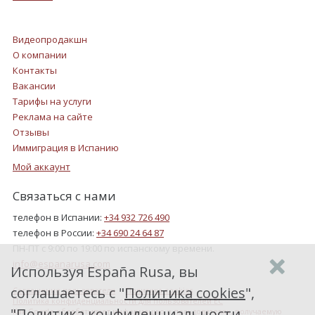
Видеопродакшн
О компании
Контакты
Вакансии
Тарифы на услуги
Реклама на сайте
Отзывы
Иммиграция в Испанию
Мой аккаунт
Связаться с нами
телефон в Испании:
+34 932 726 490
телефон в России:
+34 690 24 64 87
ПН-ПТ с 9:00 по 19:00 по испанскому времени.
info@espanarusa.com
Используя España Rusa, вы
соглашаетесь с "
Политика cookies
",
Соглашение пользователя
Политика cookies
Политика конфиденциальности для пользователей ЕС
"
Политика конфиденциальности
Как Google обрабатывает информацию о пользователях, получаемую