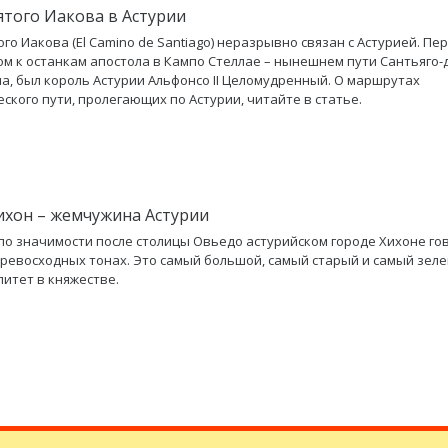
ятого Иакова в Астурии
ого Иакова (El Camino de Santiago) неразрывно связан с Астурией. Пе
м к останкам апостола в Кампо Стеллае – нынешнем пути Сантьяго-
а, был король Астурии Альфонсо II Целомудренный. О маршрутах
ского пути, пролегающих по Астурии, читайте в статье.
ихон – жемчужина Астурии
по значимости после столицы Овьедо астурийском городе Хихоне го
превосходных тонах. Это самый большой, самый старый и самый зел
итет в княжестве.