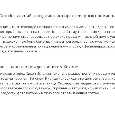
Grande - летний праздник в четырех северных провинц
и
анде, что, в переводе с испанского, означает «Большая Неделя» – е
 который отмечают на севере Испании. Это лучшее время для знаком
 регионами страны, ведь за несколько праздничных дней можно ув
и традиционные бои с быками, и танцы под фольклорную музыку, и ш
антов, и соревнования по национальному спорту, и фейерверки с кос
я, и это далеко не все.
ие сладости в рождественском Хихоне
риехали в город Хихон Испании накануне рождественских празднико
тесь на проспект Бегоньи. В конце ноября одна из центральных улиц
 в честь святой покровительницы Хихона, превращается в огромный
иобретете не только сувениры, гирлянды и игрушки, но и вкуснейши
 сладости, фото которых можно посмотреть в нашей статье.