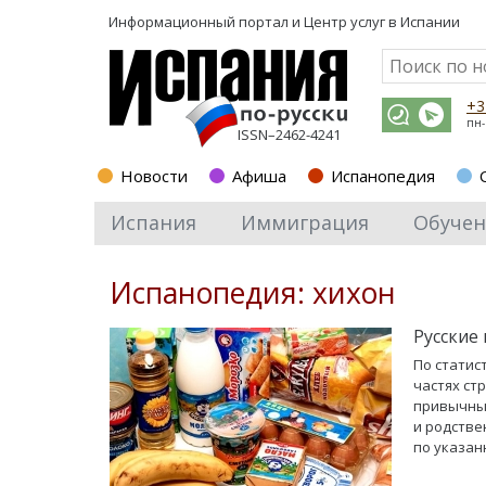
Информационный портал и
Центр услуг в Испании
+3
пн-
ISSN–2462-4241
Новости
Афиша
Испанопедия
Испания
Иммиграция
Обучен
Испанопедия: хихон
Русские
По статис
частях стр
привычным
и родстве
по указан