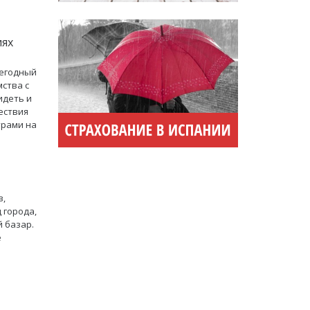
иях
жегодный
ства с
идеть и
ествия
трами на
в,
 города,
 базар.
е