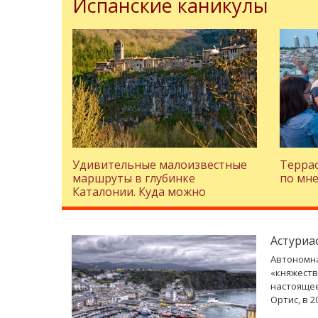
Испанские каникулы
Удивительные малоизвестные
Террас
маршруты в глубинке
по мне
Каталонии. Куда можно
поехать, отдыхая на Коста-
Браве?
Астуриас
Автономна
«княжеств
настоящее
Ортис, в 