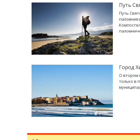
Путь Св
Путь Свят
паломнико
Компостел
паломниче
Город Х
О втором 
только в 
муниципал