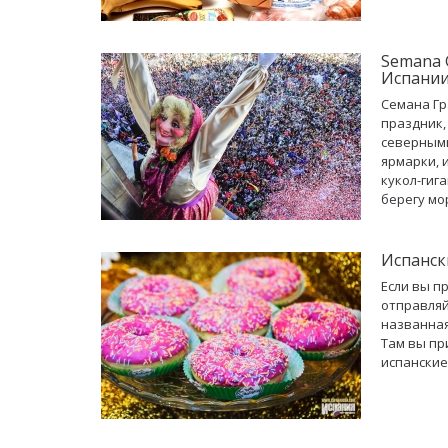
Semana 
Испани
Семана Гр
праздник,
северными
ярмарки, 
кукол-гиг
берегу мор
Испанск
Если вы п
отправляй
названная
Там вы пр
испанские