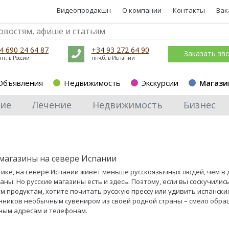
Видеопродакшн
О компании
Контакты
Вак
4 690 24 64 87
+34 93 272 64 90
Заказать зв
пт, в России
пн-сб. в Испании
Объявления
Недвижимость
Экскурсии
Магази
ие
Лечение
Недвижимость
Бизнес
 магазины на севере Испании
тике, на севере Испании живет меньше русскоязычных людей, чем в 
аны. Но русские магазины есть и здесь. Поэтому, если вы соскучилис
 продуктам, хотите почитать русскую прессу или удивить испански
нников необычным сувениром из своей родной страны – смело обр
ным адресам и телефонам.