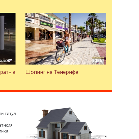
рат» в
Шопинг на Тенерифе
ий титул
етисия
ийка.