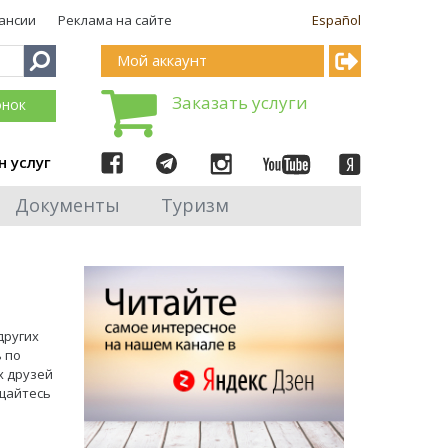
ансии
Реклама на сайте
Español
Мой аккаунт
Заказать услуги
онок
н услуг
Документы
Туризм
других
ь по
х друзей
ащайтесь