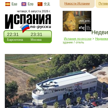
Новости Испании
Путев
Esp
Eng
中文
четверг, 6 августа 2026 г.
Недви
22:31
23:31
Испания по-русски
>
Недвижи
Барселона
Москва
здание / отель