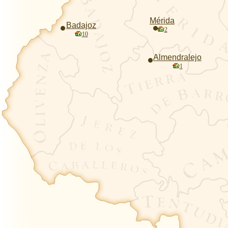
Mérida
Badajoz
2
10
Almendralejo
1