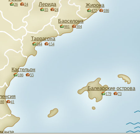
Лерида
26
24
Жирона
35
24
477
186
Барселона
981
304
Таррагона
344
154
Кастельон
186
55
Балеарские острова
179
73
ленсия
280
41
иканте
83
68