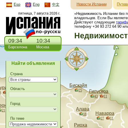
Новости Испании
Путев
Esp
Eng
中文
пятница, 7 августа 2026 г.
«Недвижимость Испании без п
владельцев. Если Вы являете
Действуют следующие
тариф
телефону +34 93 272 64 90 или
Недвижимость
09:34
10:34
Барселона
Москва
Найти объявления
Страна
Бискайя
урия
Область
25
Гипускоа
Кантабрия
3
1
43
11
34
10
Город
еон
Алава
21
Паленсия
Наварра
18
13
По теме
27
11
Риоха
Бургос