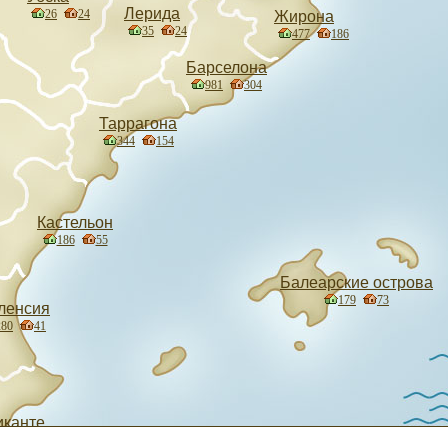
Лерида
26
24
Жирона
35
24
477
186
Барселона
981
304
Таррагона
344
154
Кастельон
186
55
Балеарские острова
179
73
ленсия
280
41
иканте
83
68