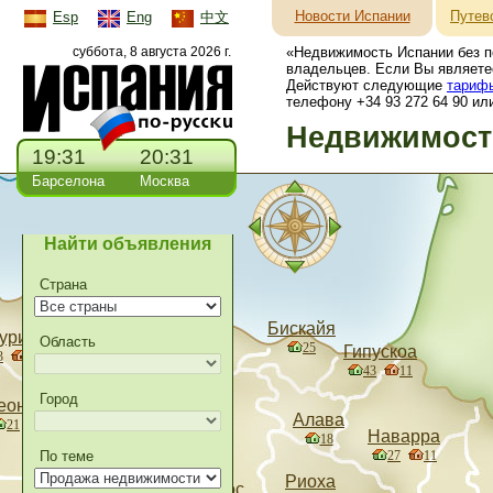
Новости Испании
Путев
Esp
Eng
中文
суббота, 8 августа 2026 г.
«Недвижимость Испании без п
владельцев. Если Вы являете
Действуют следующие
тариф
телефону +34 93 272 64 90 или
Недвижимость
19:31
20:31
Барселона
Москва
Найти объявления
Страна
Бискайя
урия
Область
25
Гипускоа
Кантабрия
3
1
43
11
34
10
Город
еон
Алава
21
Паленсия
Наварра
18
13
По теме
27
11
Риоха
Бургос