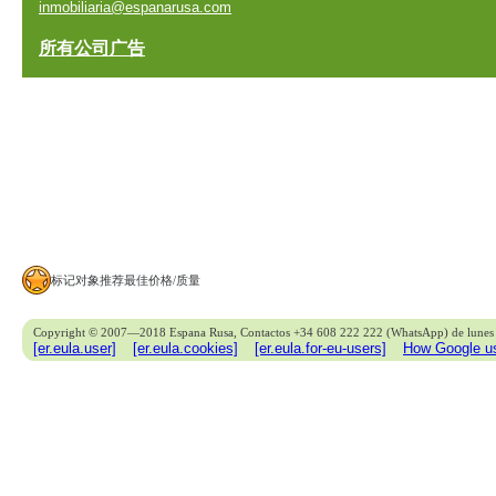
inmobiliaria@espanarusa.com
所有公司广告
标记对象推荐最佳价格/质量
Copyright © 2007—2018 Espana Rusa, Contactos +34 608 222 222 (WhatsApp) de lunes 
[er.eula.user]
[er.eula.cookies]
[er.eula.for-eu-users]
How Google us