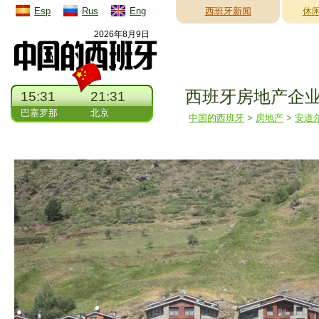
Esp
Rus
Eng
西班牙新闻
休
2026年8月9日
西班牙房地产企
15:31
21:31
巴塞罗那
北京
中国的西班牙
>
房地产
>
安道