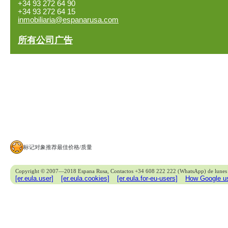
+34 93 272 64 90
+34 93 272 64 15
inmobiliaria@espanarusa.com
所有公司广告
标记对象推荐最佳价格/质量
Copyright © 2007—2018 Espana Rusa, Contactos +34 608 222 222 (WhatsApp) de lunes 
[er.eula.user]
[er.eula.cookies]
[er.eula.for-eu-users]
How Google us