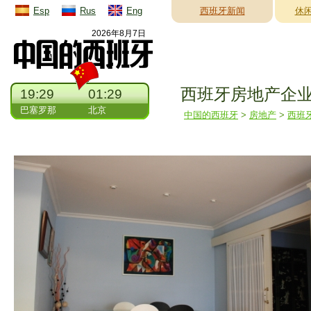
Esp
Rus
Eng
西班牙新闻
休
2026年8月7日
西班牙房地产企
19:29
01:29
巴塞罗那
北京
中国的西班牙
>
房地产
>
西班