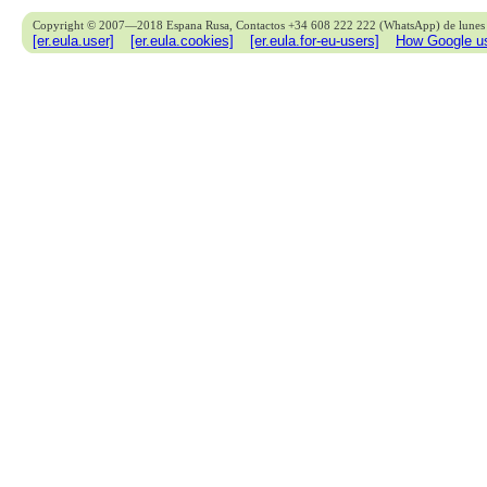
Copyright © 2007—2018 Espana Rusa, Contactos +34 608 222 222 (WhatsApp) de lunes 
[er.eula.user]
[er.eula.cookies]
[er.eula.for-eu-users]
How Google us