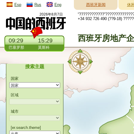
Esp
Rus
Eng
西班牙新闻
休
“????????????”?????????????
2026年8月7日
+34 932 726 490 (??9-18) ????
西班牙房地产
09:29
15:29
巴塞罗那
莫斯科
搜索主题
国家
区域
城市
[er.search.theme]