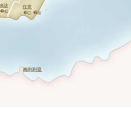
纳达
任意
42
77
50
梅利利亚