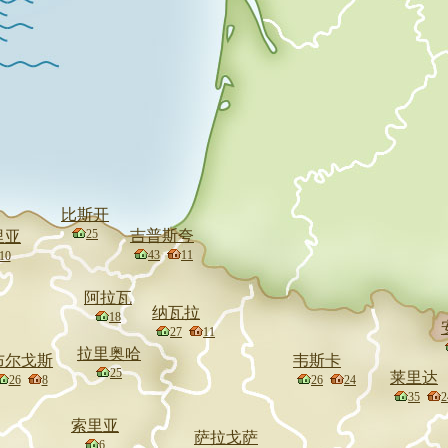
比斯开
25
吉普斯夸
里亚
43
11
10
阿拉瓦
纳瓦拉
18
27
11
拉里奥哈
布尔戈斯
韦斯卡
25
莱里达
26
8
26
24
35
2
索里亚
萨拉戈萨
6