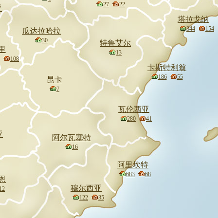
27
22
亚
塔拉戈纳
344
154
瓜达拉哈拉
30
特鲁艾尔
里
13
108
卡斯特利翁
186
55
昆卡
7
瓦伦西亚
280
41
亚
阿尔瓦塞特
16
阿里坎特
683
68
恩
穆尔西亚
12
122
35