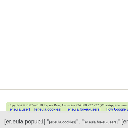
Copyright © 2007—2018 Espana Rusa, Contactos +34 608 222 222 (WhatsApp) de lunes 
[er.eula.user]
[er.eula.cookies]
[er.eula.for-eu-users]
How Google u
[er.eula.popup1] "
", "
" [e
[er.eula.cookies]
[er.eula.for-eu-users]