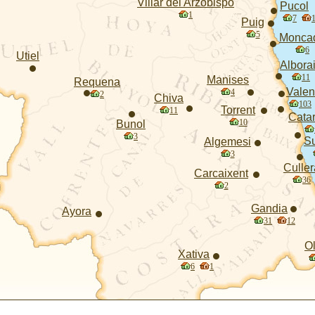
Villar del Arzobispo
Pucol
1
7
Puig
5
Monca
6
Utiel
Albora
11
Manises
Requena
Valen
4
2
Chiva
103
Torrent
11
Catar
10
Bunol
3
S
Algemesi
3
Culler
Carcaixent
36
2
Gandia
Ayora
31
12
Ol
Xativa
6
1