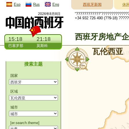
Esp
Rus
Eng
西班牙新闻
休
“????????????”?????????????
2026年8月8日
+34 932 726 490 (??9-18) ????
西班牙房地产
15:18
21:18
巴塞罗那
莫斯科
瓦伦西亚
搜索主题
国家
区域
城市
[er.search.theme]