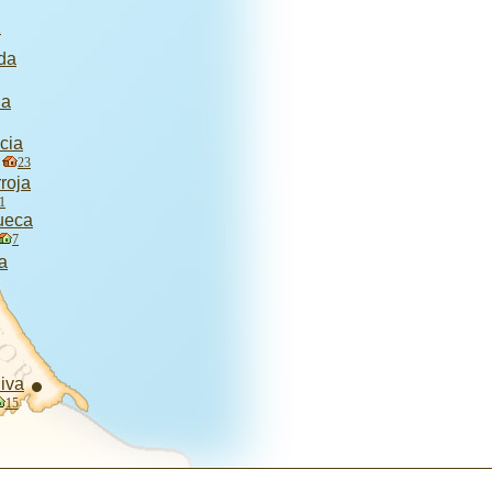
1
da
ia
cia
23
roja
1
ueca
7
a
iva
15